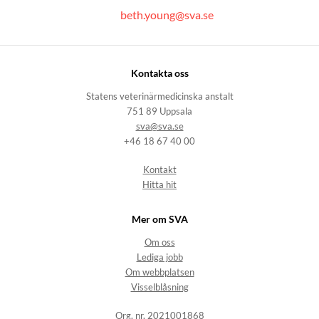
beth.young@sva.se
Kontakta oss
Statens veterinärmedicinska anstalt
751 89 Uppsala
sva@sva.se
+46 18 67 40 00
Kontakt
Hitta hit
Mer om SVA
Om oss
Lediga jobb
Om webbplatsen
Visselblåsning
Org. nr. 2021001868