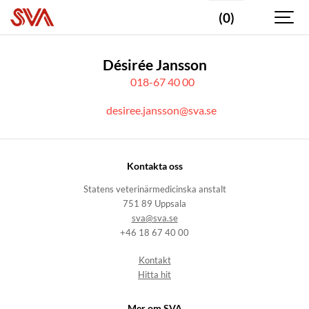
(0)
Désirée Jansson
018-67 40 00
desiree.jansson@sva.se
Kontakta oss
Statens veterinärmedicinska anstalt
751 89 Uppsala
sva@sva.se
+46 18 67 40 00
Kontakt
Hitta hit
Mer om SVA