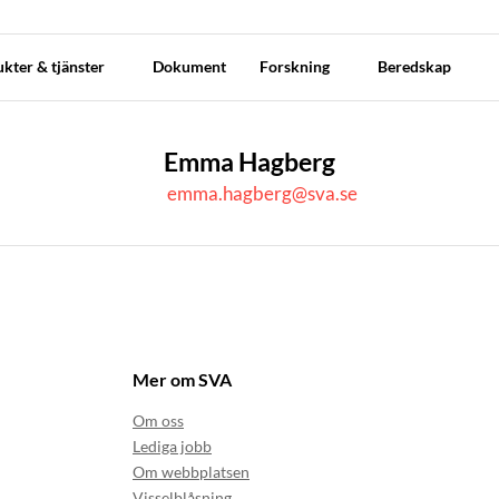
kter & tjänster
Dokument
Forskning
Beredskap
Emma Hagberg
emma.hagberg@sva.se
Mer om SVA
Om oss
Lediga jobb
Om webbplatsen
Visselblåsning