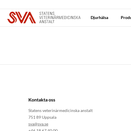
Djurhälsa
Produ
Kontakta oss
Statens veterinärmedicinska anstalt
751 89 Uppsala
sva@sva.se
+46 18 67 40 00