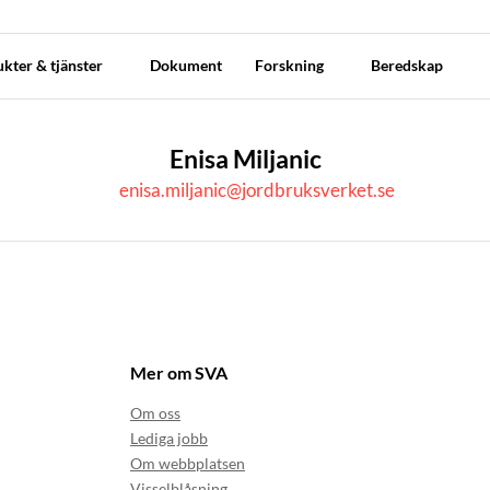
kter & tjänster
Dokument
Forskning
Beredskap
Enisa Miljanic
enisa.miljanic@jordbruksverket.se
Mer om SVA
Om oss
Lediga jobb
Om webbplatsen
Visselblåsning