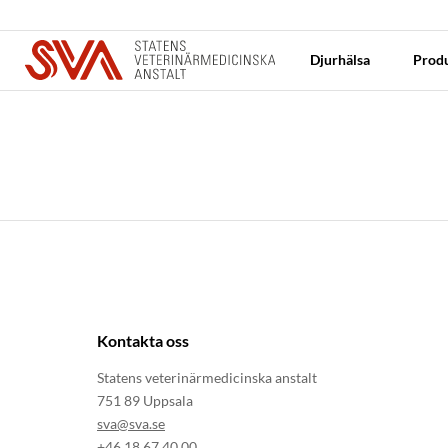
Djurhälsa
Produ
Kontakta oss
Statens veterinärmedicinska anstalt
751 89 Uppsala
sva@sva.se
+46 18 67 40 00