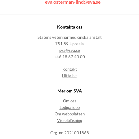
eva.osterman-lind@sva.se
Kontakta oss
Statens veterinärmedicinska anstalt
751 89 Uppsala
sva@sva.se
+46 18 67 40 00
Kontakt
Hitta hit
Mer om SVA
Om oss
Lediga jobb
Om webbplatsen
Visselblåsning
Org. nr. 2021001868