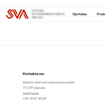
Djurhälsa
Produ
Kontakta oss
Statens veterinärmedicinska anstalt
751 89 Uppsala
sva@sva.se
+46 18 67 40 00