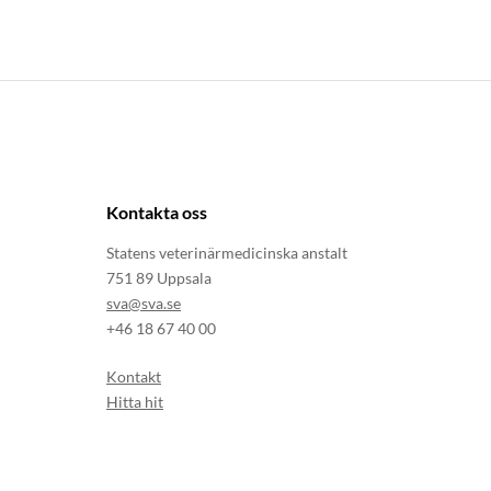
Kontakta oss
Statens veterinärmedicinska anstalt
751 89 Uppsala
sva@sva.se
+46 18 67 40 00
Kontakt
Hitta hit