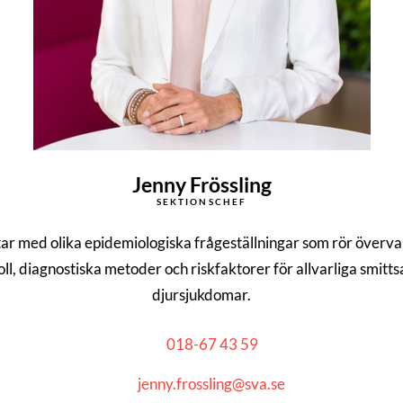
Jenny Frössling
SEKTIONSCHEF
ar med olika epidemiologiska frågeställningar som rör överva
oll, diagnostiska metoder och riskfaktorer för allvarliga smit
djursjukdomar.
018-67 43 59
jenny.frossling@sva.se