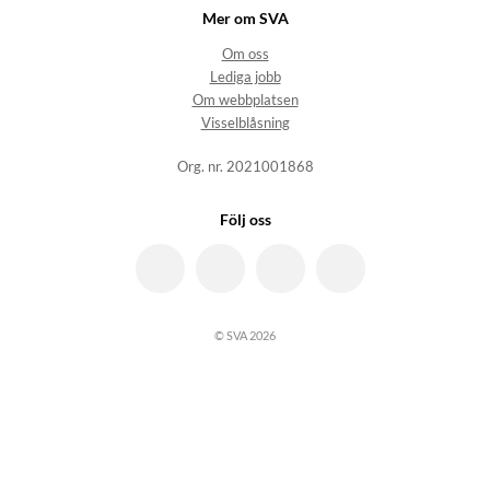
Mer om SVA
Om oss
Lediga jobb
Om webbplatsen
Visselblåsning
Org. nr. 2021001868
Följ oss
© SVA 2026