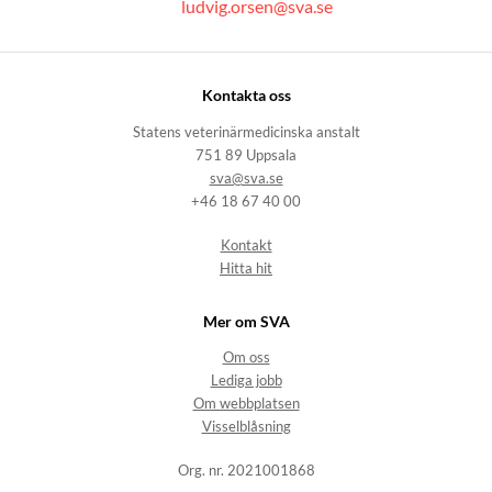
ludvig.orsen@sva.se
Kontakta oss
Statens veterinärmedicinska anstalt
751 89 Uppsala
sva@sva.se
+46 18 67 40 00
Kontakt
Hitta hit
Mer om SVA
Om oss
Lediga jobb
Om webbplatsen
Visselblåsning
Org. nr. 2021001868