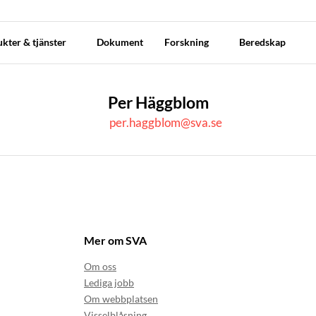
kter & tjänster
Dokument
Forskning
Beredskap
Per Häggblom
per.haggblom@sva.se
Mer om SVA
Om oss
Lediga jobb
Om webbplatsen
Visselblåsning