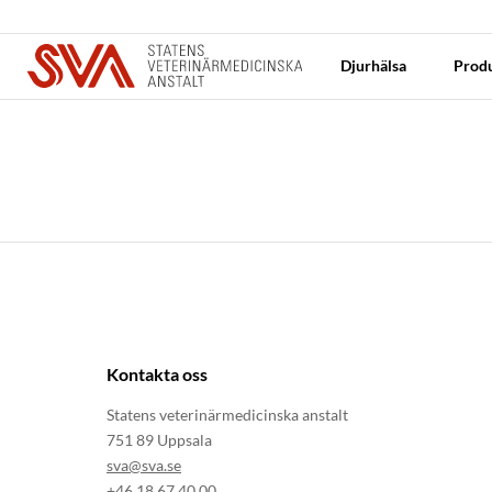
Djurhälsa
Produ
Kontakta oss
Statens veterinärmedicinska anstalt
751 89 Uppsala
sva@sva.se
+46 18 67 40 00