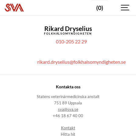
(0)
Rikard Dryselius
FOLKHÄLSOMYNDIGHETEN
010-205 22 29
rikard.dryselius@folkhalsomyndigheten.se
Kontakta oss
Statens veterinärmedicinska anstalt
751 89 Uppsala
sva@sva.se
+46 18 67 40 00
Kontakt
Hitta hit