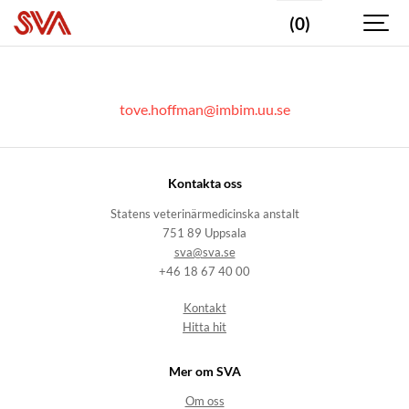
(0)
tove.hoffman@imbim.uu.se
Kontakta oss
Statens veterinärmedicinska anstalt
751 89 Uppsala
sva@sva.se
+46 18 67 40 00
Kontakt
Hitta hit
Mer om SVA
Om oss