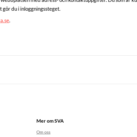
 gör du i inloggningssteget.
a.se
.
Mer om SVA
Om oss