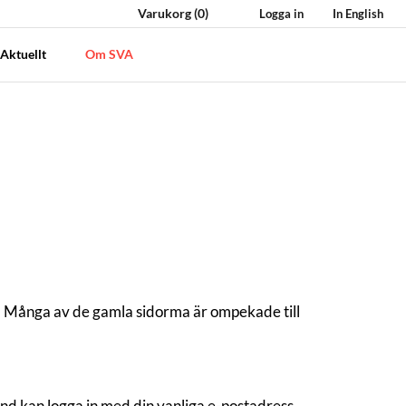
Varukorg
(0)
Logga in
In English
Aktuellt
Om SVA
a. Många av de gamla sidorma är ompekade till
d kan logga in med din vanliga e-postadress,