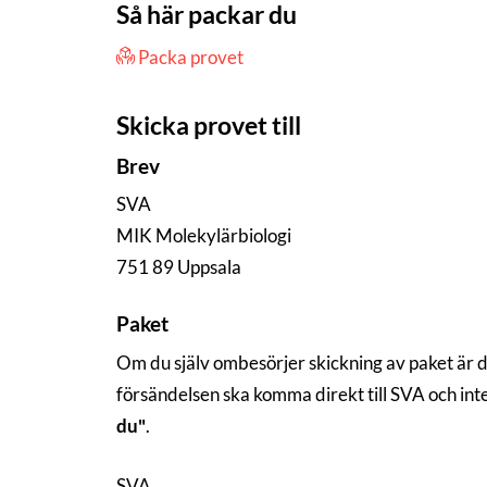
Så här packar du
Packa provet
Skicka provet till
Brev
SVA
MIK Molekylärbiologi
751 89 Uppsala
Paket
Om du själv ombesörjer skickning av paket är 
försändelsen ska komma direkt till SVA och in
du"
.
SVA