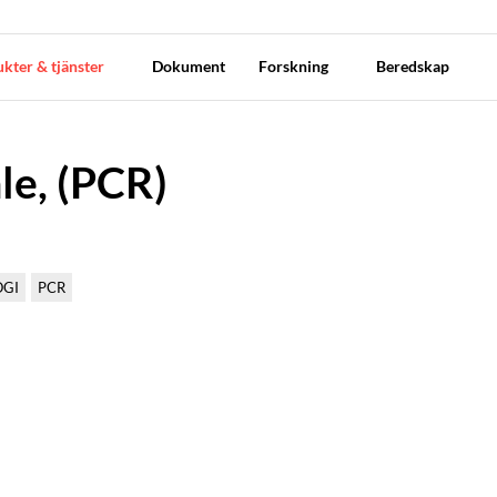
kter & tjänster
Dokument
Forskning
Beredskap
e, (PCR)
OGI
PCR