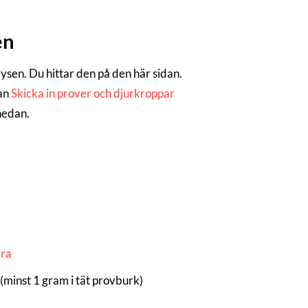
en
alysen. Du hittar den på den här sidan.
dan
Skicka in prover och djurkroppar
 nedan.
yra
(minst 1 gram i tät provburk)