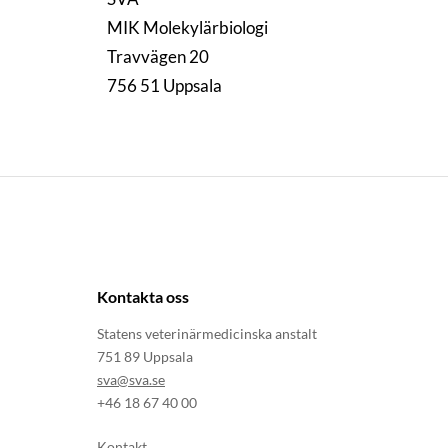
MIK Molekylärbiologi
Travvägen 20
756 51 Uppsala
Kontakta oss
Statens veterinärmedicinska anstalt
751 89 Uppsala
sva@sva.se
+46 18 67 40 00
Kontakt