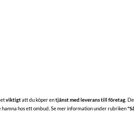
det
viktigt
att du köper en
tjänst med leverans till företag
. De
te hamna hos ett ombud. Se mer information under rubriken
"S