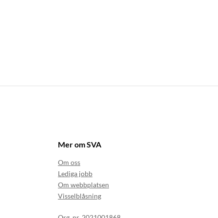
Mer om SVA
Om oss
Lediga jobb
Om webbplatsen
Visselblåsning
Org. nr. 2021001868