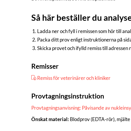
Så här beställer du analys
Ladda ner och fyll i remissen som hör till an
Packa ditt prov enligt instruktionerna på si
Skicka provet och ifylld remiss till adressen
Remisser
Remiss för veterinärer och kliniker
Provtagningsinstruktion
Provtagningsanvisning: Påvisande av nukleins
Önskat material:
Blodprov (EDTA-rör), mjälte 