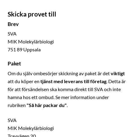
Skicka provet till
Brev
SVA
MIK Molekylärbiologi
751 89 Uppsala
Paket
Om du själv ombesörjer skickning av paket är det
viktigt
att du köper en
tjänst med leverans till företag
. Detta är
för att försändelsen ska komma direkt till SVA och inte
hamna hos ett ombud. Se mer information under
rubriken
"Så här packar du"
.
SVA
MIK Molekylärbiologi
Travvägen 20