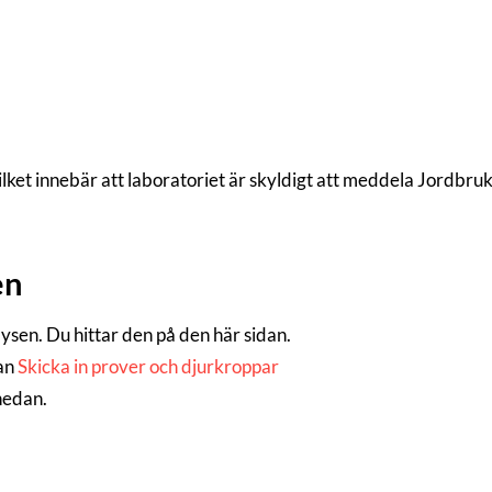
lket innebär att laboratoriet är skyldigt att meddela Jordbr
en
alysen. Du hittar den på den här sidan.
dan
Skicka in prover och djurkroppar
 nedan.