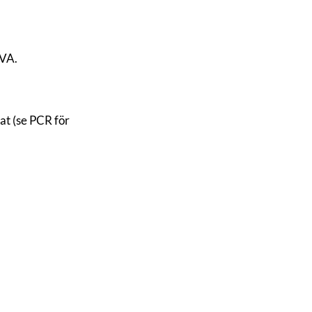
SVA.
at (se PCR för