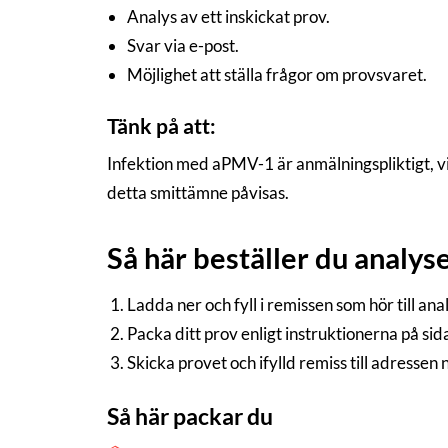
Analys av ett inskickat prov.
Svar via e-post.
Möjlighet att ställa frågor om provsvaret.
Tänk på att:
Infektion med aPMV-1 är anmälningspliktigt, vi
detta smittämne påvisas.
Så här beställer du analys
Ladda ner och fyll i remissen som hör till an
Packa ditt prov enligt instruktionerna på si
Skicka provet och ifylld remiss till adressen
Så här packar du