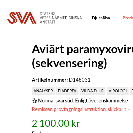
Djurhälsa
Produ
Aviärt paramyxovir
(sekvensering)
Artikelnummer:
D148031
ANALYSER
FJÄDERFÄ
VILDA DJUR
VIROLOGI
Normal svarstid:
Enligt överenskommelse
Remisser, provtagningsinstruktion, skicka in >
2 100,00 kr