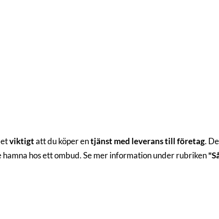
det
viktigt
att du köper en
tjänst med leverans till företag
. De
te hamna hos ett ombud. Se mer information under rubriken
"S