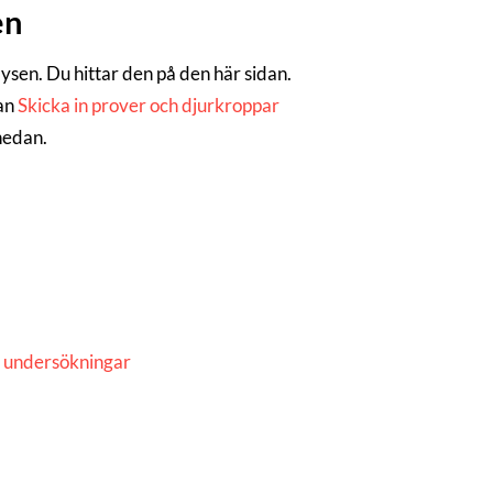
en
alysen. Du hittar den på den här sidan.
dan
Skicka in prover och djurkroppar
 nedan.
a undersökningar