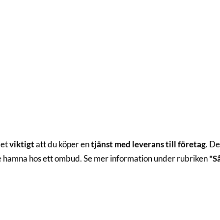
det
viktigt
att du köper en
tjänst med leverans till företag
. De
te hamna hos ett ombud. Se mer information under rubriken
"S