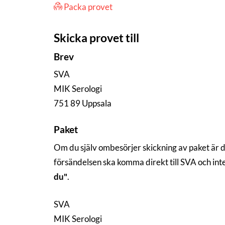
Packa provet
Skicka provet till
Brev
SVA
MIK Serologi
751 89 Uppsala
Paket
Om du själv ombesörjer skickning av paket är 
försändelsen ska komma direkt till SVA och in
du"
.
SVA
MIK Serologi