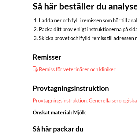
Så här beställer du analys
Ladda ner och fyll i remissen som hör till an
Packa ditt prov enligt instruktionerna på si
Skicka provet och ifylld remiss till adressen
Remisser
Remiss för veterinärer och kliniker
Provtagningsinstruktion
Provtagningsinstruktion: Generella serologisk
Önskat material:
Mjölk
Så här packar du