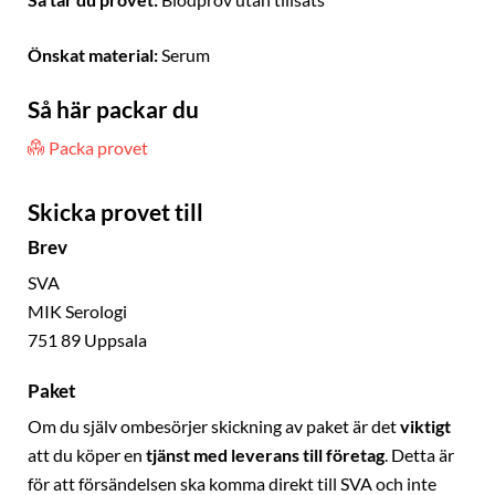
Så tar du provet:
Blodprov utan tillsats
Önskat material:
Serum
Så här packar du
Packa provet
Skicka provet till
Brev
SVA
MIK Serologi
751 89 Uppsala
Paket
Om du själv ombesörjer skickning av paket är det
viktigt
att du köper en
tjänst med leverans till företag
. Detta är
för att försändelsen ska komma direkt till SVA och inte