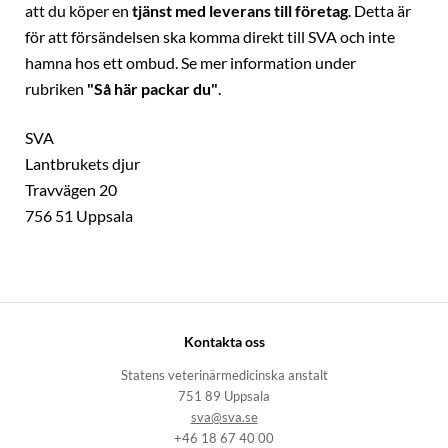
att du köper en
tjänst med leverans till företag
. Detta är
för att försändelsen ska komma direkt till SVA och inte
hamna hos ett ombud. Se mer information under
rubriken
"Så här packar du"
.
SVA
Lantbrukets djur
Travvägen 20
756 51 Uppsala
Kontakta oss
Statens veterinärmedicinska anstalt
751 89 Uppsala
sva@sva.se
+46 18 67 40 00