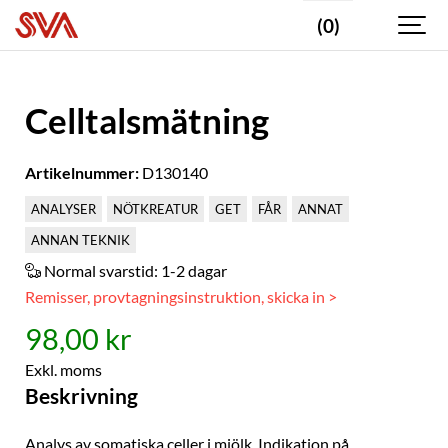
(0)
Celltalsmätning
Artikelnummer:
D130140
ANALYSER
NÖTKREATUR
GET
FÅR
ANNAT
ANNAN TEKNIK
Normal svarstid:
1-2 dagar
Remisser, provtagningsinstruktion, skicka in >
98,00 kr
Exkl. moms
Beskrivning
Analys av somatiska celler i mjölk. Indikation på