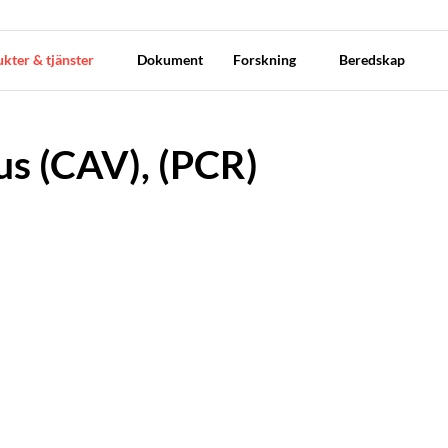
kter & tjänster
Dokument
Forskning
Beredskap
us (CAV), (PCR)