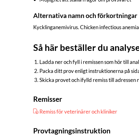
Alternativa namn och förkortningar
Kycklinganemivirus. Chicken infectious anemia 
Så här beställer du analys
Ladda ner och fyll i remissen som hör till an
Packa ditt prov enligt instruktionerna på si
Skicka provet och ifylld remiss till adressen
Remisser
Remiss för veterinärer och kliniker
Provtagningsinstruktion