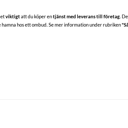
det
viktigt
att du köper en
tjänst med leverans till företag
. De
te hamna hos ett ombud. Se mer information under rubriken
"S