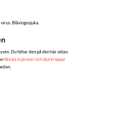
virus. Blåvingesjuka.
en
alysen. Du hittar den på den här sidan.
dan
Skicka in prover och djurkroppar
 nedan.