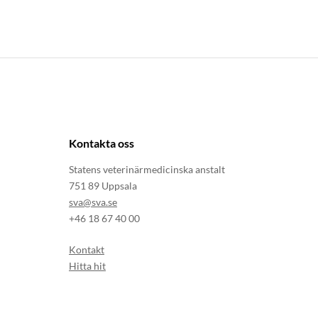
Kontakta oss
Statens veterinärmedicinska anstalt
751 89 Uppsala
sva@sva.se
+46 18 67 40 00
Kontakt
Hitta hit