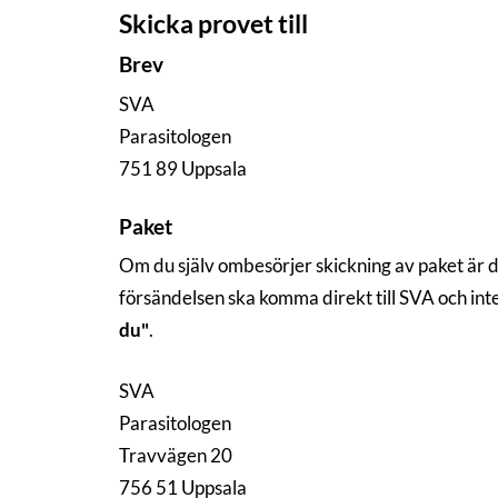
Skicka provet till
Brev
SVA
Parasitologen
751 89 Uppsala
Paket
Om du själv ombesörjer skickning av paket är 
försändelsen ska komma direkt till SVA och in
du"
.
SVA
Parasitologen
Travvägen 20
756 51 Uppsala