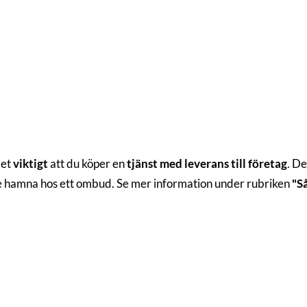
det
viktigt
att du köper en
tjänst med leverans till företag
. De
te hamna hos ett ombud. Se mer information under rubriken
"S