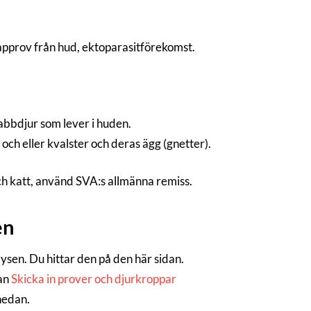
approv från hud, ektoparasitförekomst.
abbdjur som lever i huden.
och eller kvalster och deras ägg (gnetter).
ch katt, använd SVA:s allmänna remiss.
en
alysen. Du hittar den på den här sidan.
dan
Skicka in prover och djurkroppar
 nedan.