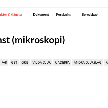
kter & tjänster
Dokument
Forskning
Beredskap
st (mikroskopi)
FÅR
GET
GRIS
VILDA DJUR
FJÄDERFÄ
ANDRA DJURSLAG
P