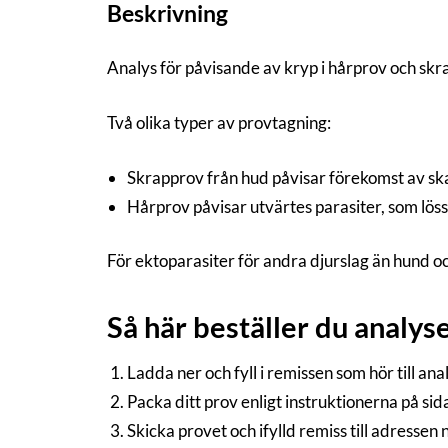
Beskrivning
Analys för påvisande av kryp i hårprov och skr
Två olika typer av provtagning:
Skrapprov från hud påvisar förekomst av sk
Hårprov påvisar utvärtes parasiter, som löss 
För ektoparasiter för andra djurslag än hund o
Så här beställer du analys
Ladda ner och fyll i remissen som hör till an
Packa ditt prov enligt instruktionerna på si
Skicka provet och ifylld remiss till adressen