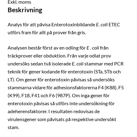
Exkl. moms
Beskrivning
Analys för att påvisa Enterotoxinbildande
E. coli
ETEC
utförs fram för allt på prover från gris.
Analysen består först av en odling för
E . coli
från
träckprover eller obduktion. Från varje odlat prov
undersöks sedan två isolerade
E. coli
stammar med PCR
teknik för gener kodande för enterotoxin (STa, STb och
LT). Om gener för enterotoxin påvisas så undersöks
stammarna vidare för adhesionsfaktorerna F4 (K88), F5
(K99), F18, F41 och F6 (987P). Om inga gener för
enterotoxin påvisas så utförs inte undersökning för
adeherensfaktorer. I resultaten redovisas de
virulensgener som påvisats på respektive undersökt
stam.