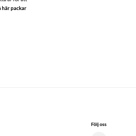
å här packar
Följ oss