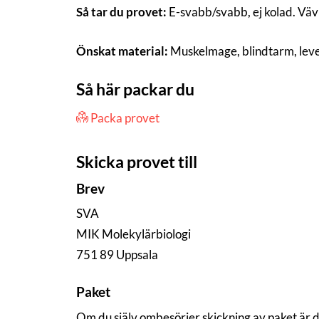
Så tar du provet:
E-svabb/svabb, ej kolad. Väv
Önskat material:
Muskelmage, blindtarm, lev
Så här packar du
Packa provet
Skicka provet till
Brev
SVA
MIK Molekylärbiologi
751 89 Uppsala
Paket
Om du själv ombesörjer skickning av paket är 