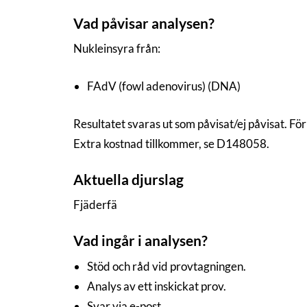
Vad påvisar analysen?
Nukleinsyra från:
FAdV (fowl adenovirus) (DNA)
Resultatet svaras ut som påvisat/ej påvisat. För
Extra kostnad tillkommer, se D148058.
Aktuella djurslag
Fjäderfä
Vad ingår i analysen?
Stöd och råd vid provtagningen.
Analys av ett inskickat prov.
Svar via e-post.