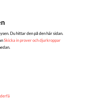
en
alysen. Du hittar den på den här sidan.
dan
Skicka in prover och djurkroppar
 nedan.
äderfä