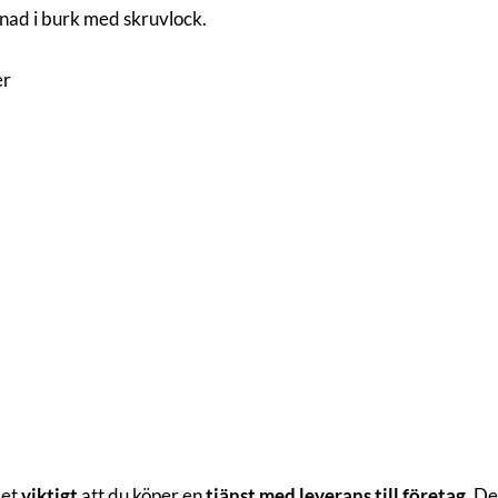
nad i burk med skruvlock.
er
det
viktigt
att du köper en
tjänst med leverans till företag
. De