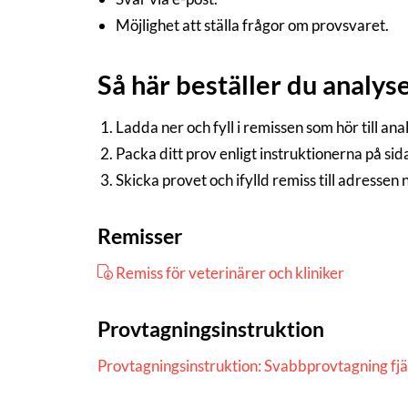
Möjlighet att ställa frågor om provsvaret.
Så här beställer du analys
Ladda ner och fyll i remissen som hör till an
Packa ditt prov enligt instruktionerna på si
Skicka provet och ifylld remiss till adressen
Remisser
Remiss för veterinärer och kliniker
Provtagningsinstruktion
Provtagningsinstruktion: Svabbprovtagning fj