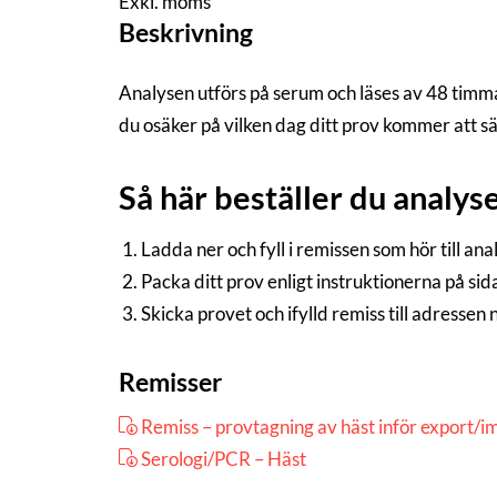
Exkl. moms
Beskrivning
Analysen utförs på serum och läses av 48 timma
du osäker på vilken dag ditt prov kommer att s
Så här beställer du analys
Ladda ner och fyll i remissen som hör till an
Packa ditt prov enligt instruktionerna på si
Skicka provet och ifylld remiss till adressen
Remisser
Remiss – provtagning av häst inför export/i
Serologi/PCR – Häst