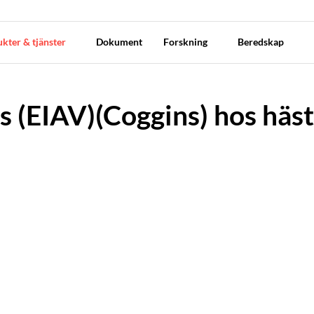
kter & tjänster
Dokument
Forskning
Beredskap
s (EIAV)(Coggins) hos häst