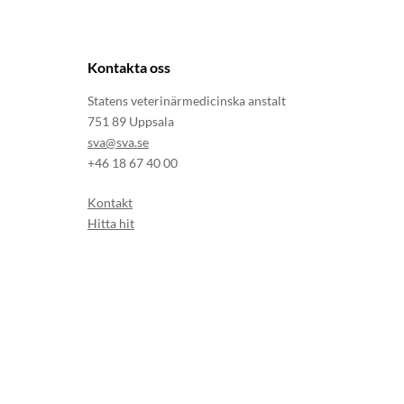
Kontakta oss
Statens veterinärmedicinska anstalt
751 89 Uppsala
sva@sva.se
+46 18 67 40 00
Kontakt
Hitta hit