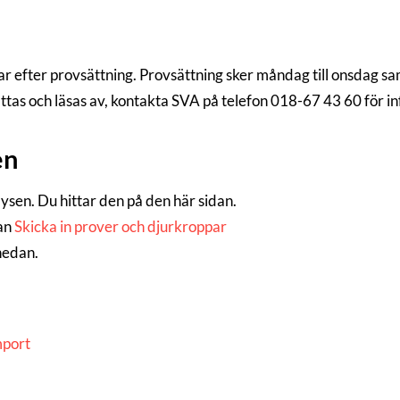
r efter provsättning. Provsättning sker måndag till onsdag sa
ättas och läsas av, kontakta SVA på telefon 018-67 43 60 för i
en
alysen. Du hittar den på den här sidan.
dan
Skicka in prover och djurkroppar
 nedan.
mport