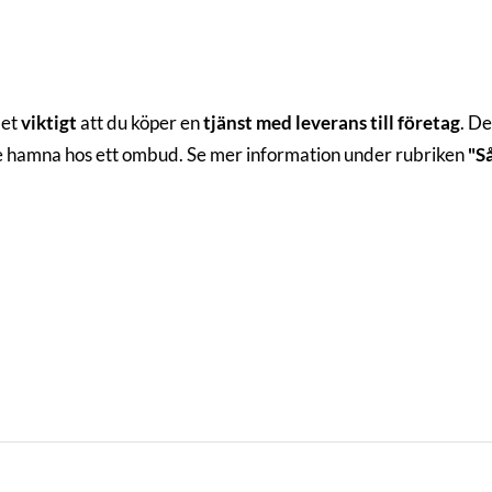
det
viktigt
att du köper en
tjänst med leverans till företag
. De
te hamna hos ett ombud. Se mer information under rubriken
"S