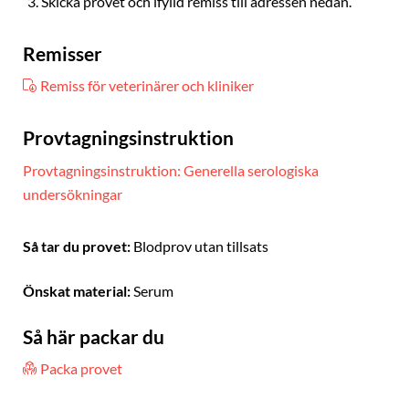
Skicka provet och ifylld remiss till adressen nedan.
Remisser
Remiss för veterinärer och kliniker
Provtagningsinstruktion
Provtagningsinstruktion: Generella serologiska
undersökningar
Så tar du provet:
Blodprov utan tillsats
Önskat material:
Serum
Så här packar du
Packa provet