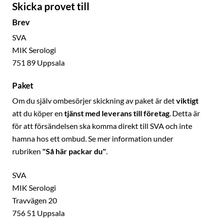
Skicka provet till
Brev
SVA
MIK Serologi
751 89 Uppsala
Paket
Om du själv ombesörjer skickning av paket är det
viktigt
att du köper en
tjänst med leverans till företag
. Detta är
för att försändelsen ska komma direkt till SVA och inte
hamna hos ett ombud. Se mer information under
rubriken
"Så här packar du"
.
SVA
MIK Serologi
Travvägen 20
756 51 Uppsala