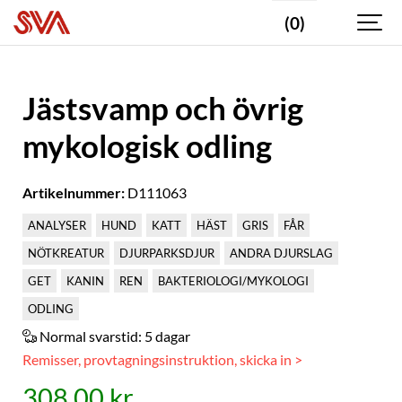
(0)
Jästsvamp och övrig
mykologisk odling
Artikelnummer:
D111063
ANALYSER
HUND
KATT
HÄST
GRIS
FÅR
NÖTKREATUR
DJURPARKSDJUR
ANDRA DJURSLAG
GET
KANIN
REN
BAKTERIOLOGI/MYKOLOGI
ODLING
Normal svarstid:
5 dagar
Remisser, provtagningsinstruktion, skicka in >
308,00 kr