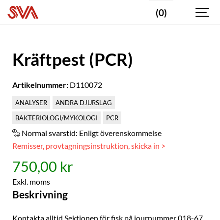
(0)
Kräftpest (PCR)
Artikelnummer:
D110072
ANALYSER
ANDRA DJURSLAG
BAKTERIOLOGI/MYKOLOGI
PCR
Normal svarstid:
Enligt överenskommelse
Remisser, provtagningsinstruktion, skicka in >
750,00 kr
Exkl. moms
Beskrivning
Kontakta alltid Sektionen för fisk på journummer 018-67