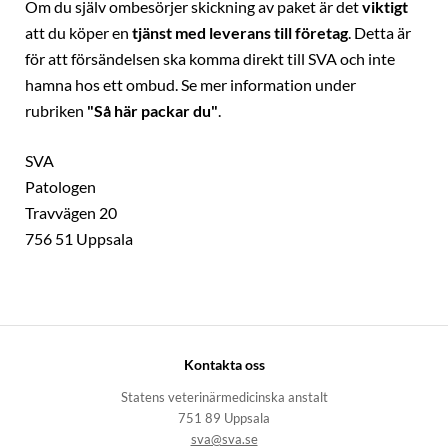
Om du själv ombesörjer skickning av paket är det
viktigt
att du köper en
tjänst med leverans till företag
. Detta är
för att försändelsen ska komma direkt till SVA och inte
hamna hos ett ombud. Se mer information under
rubriken
"Så här packar du"
.
SVA
Patologen
Travvägen 20
756 51 Uppsala
Kontakta oss
Statens veterinärmedicinska anstalt
751 89 Uppsala
sva@sva.se