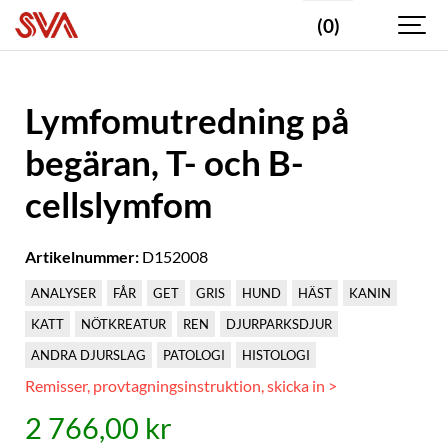
(0)
Lymfomutredning på
begäran, T- och B-
cellslymfom
Artikelnummer:
D152008
ANALYSER
FÅR
GET
GRIS
HUND
HÄST
KANIN
KATT
NÖTKREATUR
REN
DJURPARKSDJUR
ANDRA DJURSLAG
PATOLOGI
HISTOLOGI
Remisser, provtagningsinstruktion, skicka in >
2 766,00 kr