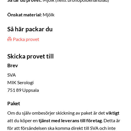
Så tar du provet:
Mjölk (helst bronopolbehandlad)
Önskat material:
Mjölk
Så här packar du
Packa provet
Skicka provet till
Brev
SVA
MIK Serologi
751 89 Uppsala
Paket
Om du själv ombesörjer skickning av paket är det
viktigt
att du köper en
tjänst med leverans till företag
. Detta är
för att försändelsen ska komma direkt till SVA och inte