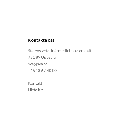
Kontakta oss
Statens veterinärmedicinska anstalt
751 89 Uppsala
sva@sva.se
+46 18 67 40 00
Kontakt
Hitta hit