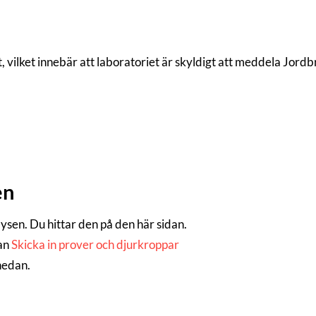
, vilket innebär att laboratoriet är skyldigt att meddela Jor
en
alysen. Du hittar den på den här sidan.
dan
Skicka in prover och djurkroppar
 nedan.