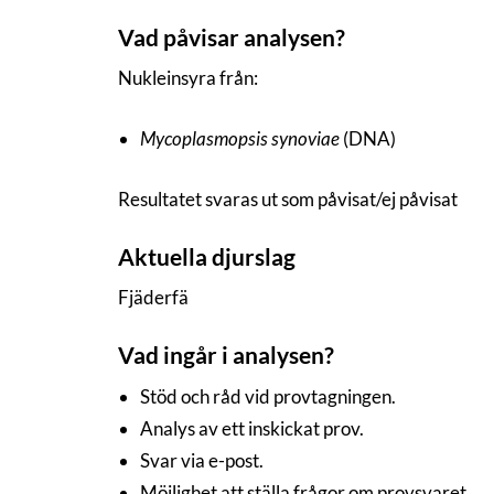
Vad påvisar analysen?
Nukleinsyra från:
Mycoplasmopsis synoviae
(DNA)
Resultatet svaras ut som påvisat/ej påvisat
Aktuella djurslag
Fjäderfä
Vad ingår i analysen?
Stöd och råd vid provtagningen.
Analys av ett inskickat prov.
Svar via e-post.
Möjlighet att ställa frågor om provsvaret.