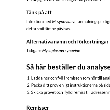
Tänk på att
Infektion med
M. synoviae
är anmälningspliktigt
detta smittämne påvisas.
Alternativa namn och förkortningar
Tidigare
Mycoplasma synoviae
Så här beställer du analys
Ladda ner och fyll i remissen som hör till an
Packa ditt prov enligt instruktionerna på si
Skicka provet och ifylld remiss till adressen
Remisser