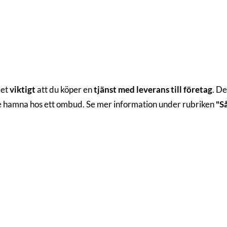
det
viktigt
att du köper en
tjänst med leverans till företag
. De
te hamna hos ett ombud. Se mer information under rubriken
"S