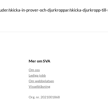
juder/skicka-in-prover-och-djurkroppar/skicka-djurkropp-till-
Mer om SVA
Om oss
Lediga jobb
Om webbplatsen
Visselblåsning
Org. nr. 2021001868