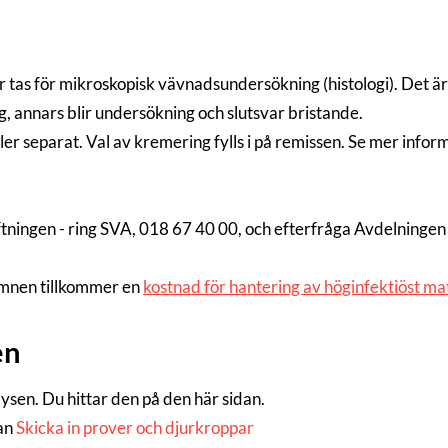
tas för mikroskopisk vävnadsundersökning (histologi). Det är 
, annars blir undersökning och slutsvar bristande.
ller separat. Val av kremering fylls i på remissen. Se mer info
ftningen - ring SVA, 018 67 40 00, och efterfråga Avdelningen
tämnen tillkommer en
kostnad för hantering av höginfektiöst ma
en
alysen. Du hittar den på den här sidan.
dan
Skicka in prover och djurkroppar