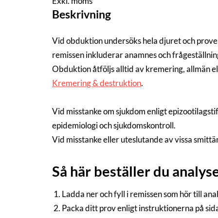
Exkl. moms
Beskrivning
Vid obduktion undersöks hela djuret och prover 
remissen inkluderar anamnes och frågeställning
Obduktion åtföljs alltid av kremering, allmän e
Kremering & destruktion
.
Vid misstanke om sjukdom enligt epizootilagsti
epidemiologi och sjukdomskontroll.
Vid misstanke eller uteslutande av vissa smit
Så här beställer du analys
Ladda ner och fyll i remissen som hör till an
Packa ditt prov enligt instruktionerna på si