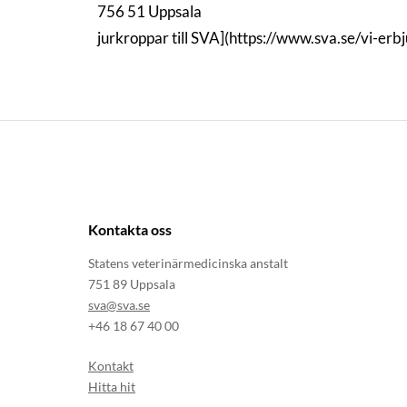
756 51 Uppsala
jurkroppar till SVA](https://www.sva.se/vi-erb
Kontakta oss
Statens veterinärmedicinska anstalt
751 89 Uppsala
sva@sva.se
+46 18 67 40 00
Kontakt
Hitta hit