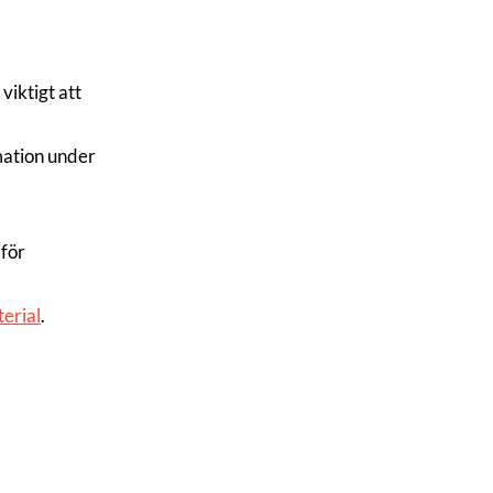
viktigt att
rmation under
 för
terial
.