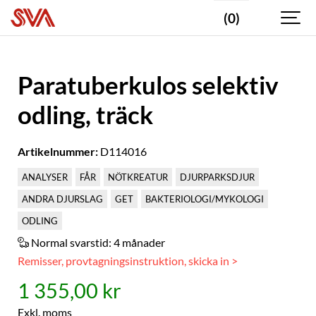
(0)
Paratuberkulos selektiv
odling, träck
Artikelnummer:
D114016
ANALYSER
FÅR
NÖTKREATUR
DJURPARKSDJUR
ANDRA DJURSLAG
GET
BAKTERIOLOGI/MYKOLOGI
ODLING
Normal svarstid:
4 månader
Remisser, provtagningsinstruktion, skicka in >
1 355,00 kr
Exkl. moms