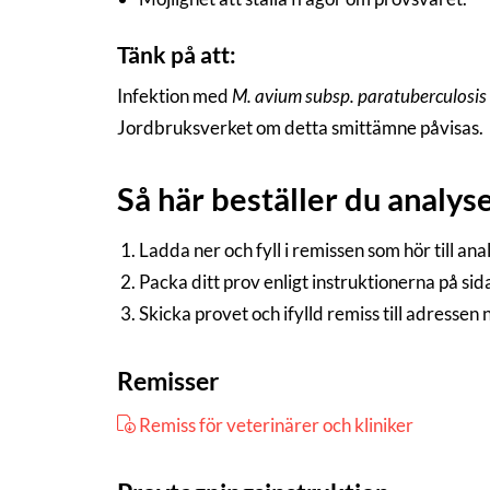
Tänk på att:
Infektion med
M. avium subsp. paratuberculosis
Jordbruksverket om detta smittämne påvisas.
Så här beställer du analys
Ladda ner och fyll i remissen som hör till an
Packa ditt prov enligt instruktionerna på si
Skicka provet och ifylld remiss till adressen
Remisser
Remiss för veterinärer och kliniker