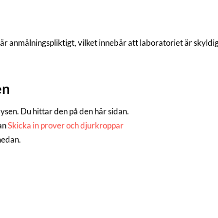
är anmälningspliktigt, vilket innebär att laboratoriet är skyld
en
alysen. Du hittar den på den här sidan.
dan
Skicka in prover och djurkroppar
 nedan.