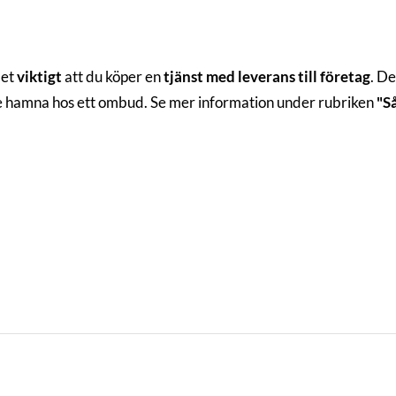
det
viktigt
att du köper en
tjänst med leverans till företag
. De
te hamna hos ett ombud. Se mer information under rubriken
"S