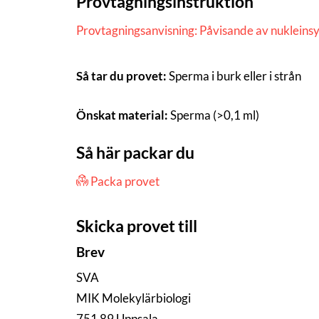
Provtagningsinstruktion
Provtagningsanvisning: Påvisande av nukleins
Så tar du provet:
Sperma i burk eller i strån
Önskat material:
Sperma (>0,1 ml)
Så här packar du
Packa provet
Skicka provet till
Brev
SVA
MIK Molekylärbiologi
751 89 Uppsala