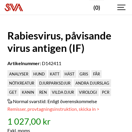
(0)
Rabiesvirus, påvisande
virus antigen (IF)
Artikelnummer:
D142411
ANALYSER
HUND
KATT
HÄST
GRIS
FÅR
NÖTKREATUR
DJURPARKSDJUR
ANDRA DJURSLAG
GET
KANIN
REN
VILDA DJUR
VIROLOGI
PCR
Normal svarstid:
Enligt överenskommelse
Remisser, provtagningsinstruktion, skicka in >
1 027,00 kr
Exkl. moms