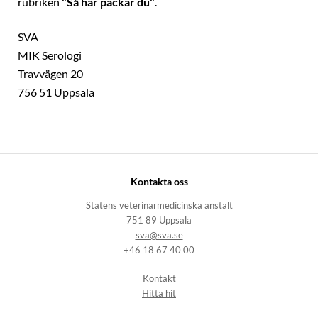
rubriken
"Så här packar du"
.
SVA
MIK Serologi
Travvägen 20
756 51 Uppsala
Kontakta oss
Statens veterinärmedicinska anstalt
751 89 Uppsala
sva@sva.se
+46 18 67 40 00
Kontakt
Hitta hit