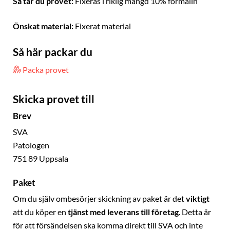
Så tar du provet:
Fixeras i riklig mängd 10% formalin
Önskat material:
Fixerat material
Så här packar du
Packa provet
Skicka provet till
Brev
SVA
Patologen
751 89 Uppsala
Paket
Om du själv ombesörjer skickning av paket är det
viktigt
att du köper en
tjänst med leverans till företag
. Detta är
för att försändelsen ska komma direkt till SVA och inte