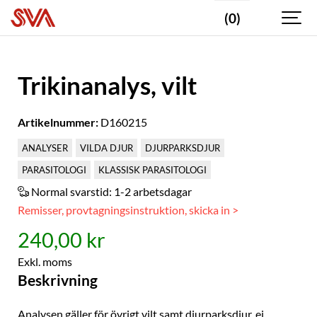
(0)
Trikinanalys, vilt
Artikelnummer:
D160215
ANALYSER
VILDA DJUR
DJURPARKSDJUR
PARASITOLOGI
KLASSISK PARASITOLOGI
Normal svarstid:
1-2 arbetsdagar
Remisser, provtagningsinstruktion, skicka in >
240,00 kr
Exkl. moms
Beskrivning
Analysen gäller för övrigt vilt samt djurparksdjur, ej