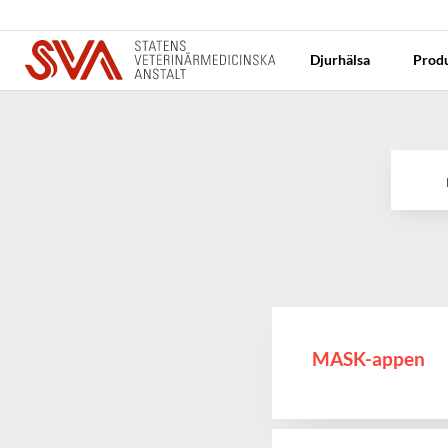
Djurhälsa
Produ
Sök
MASK-appen