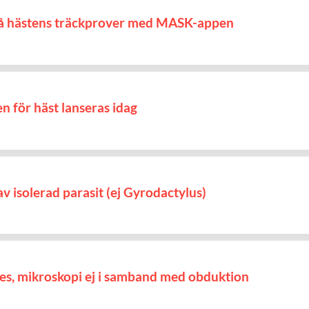
 på hästens träckprover med MASK-appen
för häst lanseras idag
v isolerad parasit (ej Gyrodactylus)
tes, mikroskopi ej i samband med obduktion