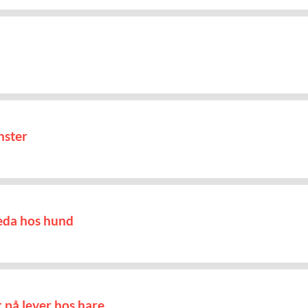
nster
aeda hos hund
på lever hos hare