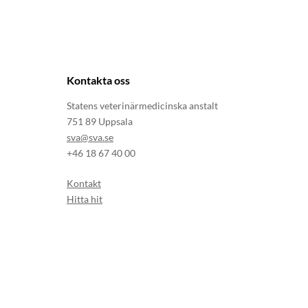
Kontakta oss
Statens veterinärmedicinska anstalt
751 89 Uppsala
sva@sva.se
+46 18 67 40 00
Kontakt
Hitta hit