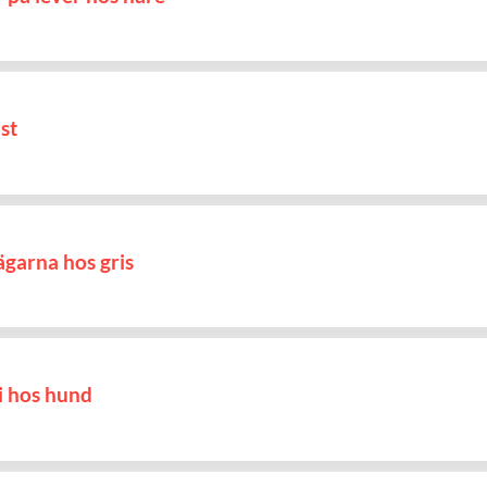
st
vägarna hos gris
i hos hund