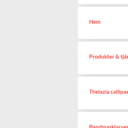
Hem
Produkter & tjä
Thelazia callip
Bandmasklarver 