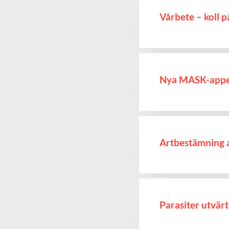
Vårbete – koll
Nya MASK-appen 
Artbestämning a
Parasiter utvär