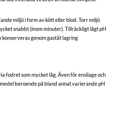
e miljö i form av kött eller blod. Torr miljö
cket snabbt (inom minuter). Tillräckligt lågt pH
som konserveras genom gastät lagring
 via fodret som mycket låg. Även för ensilage och
ermedel beroende på bland annat varierande pH