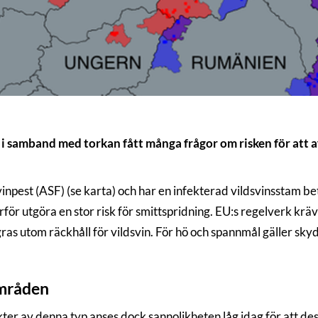
 i samband med torkan fått många frågor om risken för att a
inpest (ASF) (se karta) och har en infekterad vildsvinsstam b
för utgöra en stor risk för smittspridning. EU:s regelverk kr
gras utom räckhåll för vildsvin. För hö och spannmål gäller sk
områden
r av denna typ anses dock sannolikheten låg idag för att dess