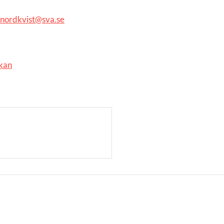
.nordkvist@sva.se
rkan