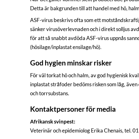
Detta är bakgrunden till att handel med hö, hal
ASF-virus beskrivs ofta som ett motståndskrafti
sänker virusöverlevnaden och i direkt solljus av
för att så snabbt avdöda ASF-virus uppnås sannoli
(hösilage/inplastat ensilage/hö).
God hygien minskar risker
För väl torkat hö och halm, av god hygienisk kval
inplastat stråfoder bedöms risken som låg, äve
och torrsubstans.
Kontaktpersoner för media
Afrikansk svinpest:
Veterinär och epidemiolog Erika Chenais, tel. 0