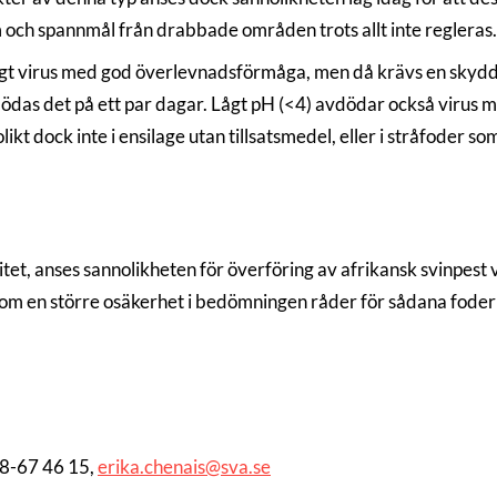
m och spannmål från drabbade områden trots allt inte regleras.
gt virus med god överlevnadsförmåga, men då krävs en skyddand
dödas det på ett par dagar. Lågt pH (<4) avdödar också virus my
kt dock inte i ensilage utan tillsatsmedel, eller i stråfoder 
itet, anses sannolikheten för överföring av afrikansk svinpest
n om en större osäkerhet i bedömningen råder för sådana fod
18-67 46 15,
erika.chenais@sva.se