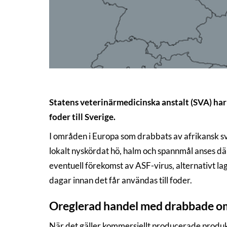
Statens veterinärmedicinska anstalt (SVA) har
foder till Sverige.
I områden i Europa som drabbats av afrikansk sv
lokalt nyskördat hö, halm och spannmål anses där
eventuell förekomst av ASF-virus, alternativt la
dagar innan det får användas till foder.
Oreglerad handel med drabbade 
När det gäller kommersiellt producerade produkte