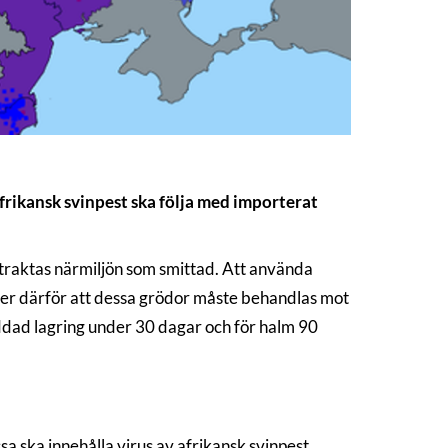
frikansk svinpest ska följa med importerat
etraktas närmiljön som smittad. Att använda
äver därför att dessa grödor måste behandlas mot
yddad lagring under 30 dagar och för halm 90
a ska innehålla virus av afrikansk svinpest.