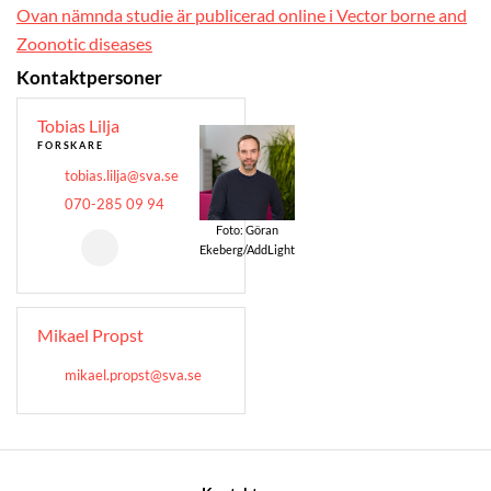
Ovan nämnda studie är publicerad online i Vector borne and
Zoonotic diseases
Kontaktpersoner
Tobias Lilja
FORSKARE
tobias.lilja@sva.se
070-285 09 94
Foto: Göran
Ekeberg/AddLight
Mikael Propst
mikael.propst@sva.se