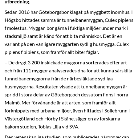
utbredning.
Sedan 2016 har Göteborgsbor klagat på myggbett inomhus. I
Högsbo hittades samma år tunnelbanemyggan, Culex pipiens
f molestus. Myggan bor gärna i fuktiga miljöer under mark i
stadsmiljö samt är känd för att bita människor. Det är en
variant på den vanligare myggarten sydlig husmygga, Culex
pipiens f pipiens, som framför allt biter fåglar.
– De drygt 3 200 inskickade myggorna sorterades efter art
och från 111 myggor analyserades dna för att kunna särskilja
tunnelbanemyggorna från de närbesläktade sydliga
husmyggorna. Resultaten visade att tunnelbanemyggan är
spridd i stora delar av Göteborg och dessutom finns i norra
Malmö. Mer förvånande är att arten, som framför allt
förknippats med urbana miljöer, även hittades i Sollebrunn i
Västergötland och Hörby i Skåne, säger en av forskarna
bakom studien, Tobias Lilja vid SVA.
Den vetenskapliga studien, som publicerades häromveckan,