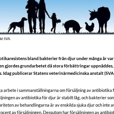
ld: SVA.
iotikaresistens bland bakterier från djur under många år v
en gjordes grundarbetet då stora förbättringar uppnåddes, 
tens. Idag publicerar Statens veterinärmedicinska anstalt (
ga arbete i sammanställningarna om försäljning av antibiotika f
ljningen av antibiotika för djur är stabilt låg, och bakterier s
iteten av behandlingarna är av enskilda sjuka djur och inte av
procent av försäljningen. Dessutom har försäljningen av antibi