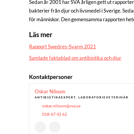
Sedan år 2001 har SVA årligen gett ut rapporten
bakterier från djur och livsmedel i Sverige. 
för människor. Den gemensamma rapporten het
Läs mer
Rapport Swedres-Svarm 2021
Samlade faktablad om antibiotika och djur
Kontaktpersoner
Oskar Nilsson
ANTIBIOTIKAEXPERT, LABORATORIEVETERINÄR
oskar.nilsson@sva.se
018-67 42 62