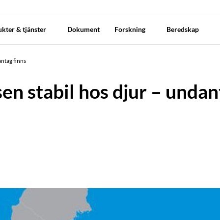
kter & tjänster
Dokument
Forskning
Beredskap
antag finns
en stabil hos djur – undan