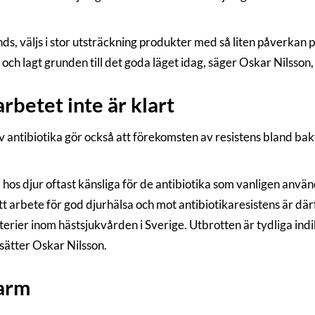
änds, väljs i stor utsträckning produkter med så liten påverkan 
r och lagt grunden till det goda läget idag, säger Oskar Nilsson
arbetet inte är klart
antibiotika gör också att förekomsten av resistens bland bakt
os djur oftast känsliga för de antibiotika som vanligen används
att arbete för god djurhälsa och mot antibiotikaresistens är dä
terier inom hästsjukvården i Sverige. Utbrotten är tydliga ind
sätter Oskar Nilsson.
arm