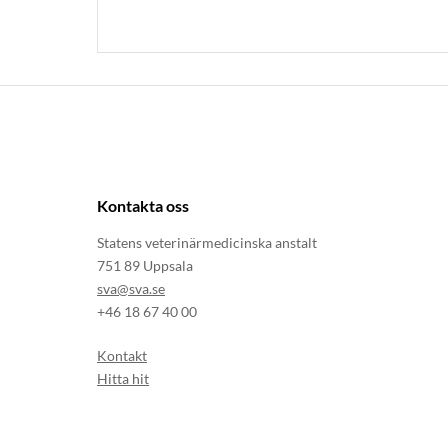
Kontakta oss
Statens veterinärmedicinska anstalt
751 89 Uppsala
sva@sva.se
+46 18 67 40 00
Kontakt
Hitta hit