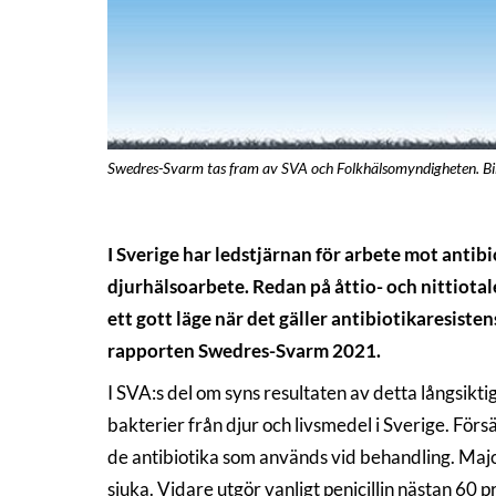
Swedres-Svarm tas fram av SVA och Folkhälsomyndigheten. Bi
I Sverige har ledstjärnan för arbete mot antib
djurhälsoarbete. Redan på åttio- och nittiotal
ett gott läge när det gäller antibiotikaresis
rapporten Swedres-Svarm 2021.
I SVA:s del om syns resultaten av detta långsikti
bakterier från djur och livsmedel i Sverige. Försä
de antibiotika som används vid behandling. Major
sjuka. Vidare utgör vanligt penicillin nästan 60 