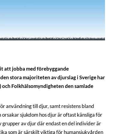
arit att jobba med förebyggande
den stora majoriteten av djurslag i Sverige har
SVA) och Folkhälsomyndigheten den samlade
ör användning till djur, samt resistens bland
om orsakar sjukdom hos djur är oftast känsliga för
 grupper av djur där endast en del individer är
otika som är särskilt viktiga för humansjukvården