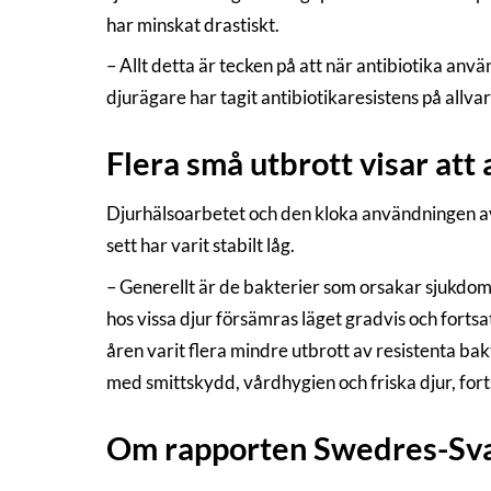
har minskat drastiskt.
– Allt detta är tecken på att när antibiotika anv
djurägare har tagit antibiotikaresistens på allva
Flera små utbrott visar att 
Djurhälsoarbetet och den kloka användningen av 
sett har varit stabilt låg.
– Generellt är de bakterier som orsakar sjukdom h
hos vissa djur försämras läget gradvis och forts
åren varit flera mindre utbrott av resistenta bak
med smittskydd, vårdhygien och friska djur, fort
Om rapporten Swedres-Sv