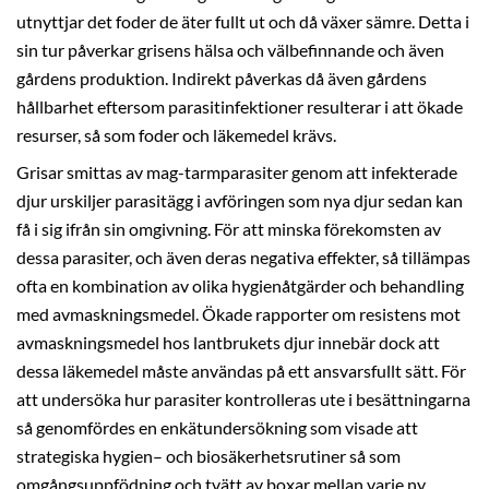
utnyttjar det foder de äter fullt ut och då växer sämre. Detta i
sin tur påverkar grisens hälsa och välbefinnande och även
gårdens produktion. Indirekt påverkas då även gårdens
hållbarhet eftersom parasitinfektioner resulterar i att ökade
resurser, så som foder och läkemedel krävs.
Grisar smittas av mag-tarmparasiter genom att infekterade
djur urskiljer parasitägg i avföringen som nya djur sedan kan
få i sig ifrån sin omgivning. För att minska förekomsten av
dessa parasiter, och även deras negativa effekter, så tillämpas
ofta en kombination av olika hygienåtgärder och behandling
med avmaskningsmedel. Ökade rapporter om resistens mot
avmaskningsmedel hos lantbrukets djur innebär dock att
dessa läkemedel måste användas på ett ansvarsfullt sätt. För
att undersöka hur parasiter kontrolleras ute i besättningarna
så genomfördes en enkätundersökning som visade att
strategiska hygien– och biosäkerhetsrutiner så som
omgångsuppfödning och tvätt av boxar mellan varje ny