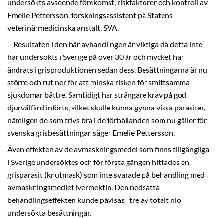
undersökts avseende förekomst, riskfaktorer och kontroll av
Emelie Pettersson, forskningsassistent på Statens
veterinärmedicinska anstalt, SVA.
– Resultaten i den här avhandlingen är viktiga då detta inte
har undersökts i Sverige på över 30 år och mycket har
ändrats i grisproduktionen sedan dess. Besättningarna är nu
större och rutiner för att minska risken för smittsamma
sjukdomar bättre. Samtidigt har strängare krav på god
djurvälfärd införts, vilket skulle kunna gynna vissa parasiter,
nämligen de som trivs bra i de förhållanden som nu gäller för
svenska grisbesättningar, säger Emelie Pettersson.
Även effekten av de avmaskningsmedel som finns tillgängliga
i Sverige undersöktes och för första gången hittades en
grisparasit (knutmask) som inte svarade på behandling med
avmaskningsmedlet ivermektin. Den nedsatta
behandlingseffekten kunde påvisas i tre av totalt nio
undersökta besättningar.