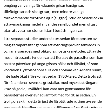
omgång var vanligt för växande grisar (smågrisar,
tillväxtgrisar och slaktgrisar), men mindre vanligt
förekommande för vuxna djur (suggor). Studien visade också
att avmaskningsmedel användes regelbundet men oftast
utan att veta hur stor smittan i besättningen var.
I tre separata studier undersöktes sedan förekomsten av
mag-tarmparasiter genom att avföringsprover samlades in
och analyserades med olika diagnostiska metoder. Ett av de
mest intressanta fynden var att flera av de parasiter som kan
ha stor påverkan på unga grisars hälsa och tillväxt, så som
koccidien Cystoisospora suis och spolmasken Ascaris suum,
inte hade ökat i förekomst sedan 1980-talet. Detta trots att
förhållandena i svenska grisstallar, med mycket strängare
krav på god djurvälfärd, kan vara mer gynnsamma för
parasiternas överlevnad jämfört med för 30 år sedan. En
trolig orsak till detta är just de förbättrade rutiner avseende
hygien och biosäkerhet som nu tillämpas på de flesta gårdar.