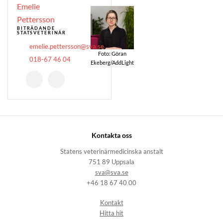
Emelie
Pettersson
BITRÄDANDE
STATSVETERINÄR
emelie.pettersson@sva.se
Foto: Göran
018-67 46 04
Ekeberg/AddLight
Kontakta oss
Statens veterinärmedicinska anstalt
751 89 Uppsala
sva@sva.se
+46 18 67 40 00
Kontakt
Hitta hit