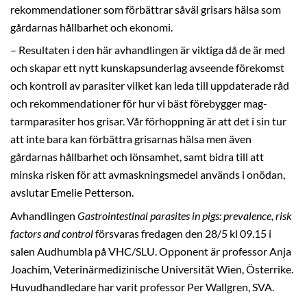
rekommendationer som förbättrar såväl grisars hälsa som
gårdarnas hållbarhet och ekonomi.
– Resultaten i den här avhandlingen är viktiga då de är med
och skapar ett nytt kunskapsunderlag avseende förekomst
och kontroll av parasiter vilket kan leda till uppdaterade råd
och rekommendationer för hur vi bäst förebygger mag-
tarmparasiter hos grisar. Vår förhoppning är att det i sin tur
att inte bara kan förbättra grisarnas hälsa men även
gårdarnas hållbarhet och lönsamhet, samt bidra till att
minska risken för att avmaskningsmedel används i onödan,
avslutar Emelie Petterson.
Avhandlingen
Gastrointestinal parasites in pigs: prevalence, risk
factors and control
försvaras fredagen den 28/5 kl 09.15 i
salen Audhumbla på VHC/SLU. Opponent är professor Anja
Joachim, Veterinärmedizinische Universität Wien, Österrike.
Huvudhandledare har varit professor Per Wallgren, SVA.