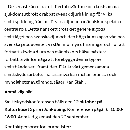
– De senaste åren har ett flertal oväntade och kostsamma
sjukdomsutbrott drabbat svensk djurhållning, för vilka
smittspridning från miljö, vilda djur och människor spelat en
central roll. Detta har skett trots det generellt goda
smittläget hos svenska djur och den höga kunskapsnivån hos
svenska producenter. Vi står inför nya utmaningar och för att
fortsatt skydda djurs och människors hälsa måste vi
förbättra vår förmåga att förebygga denna typ av
smitthändelser i framtiden. Där är vårt gemensamma
smittskyddsarbete, i nära samverkan mellan bransch och
myndigheter avgörande, säger Karl Ståhl.
Anmäl dig här!
Smittskyddskonferensen hålls den
12 oktober på
Kulturhuset Spira i Jönköping.
Konferensen pågår kl
10:00-
16:00
. Anmäl dig senast den 20 september.
Kontaktpersoner för journalister: