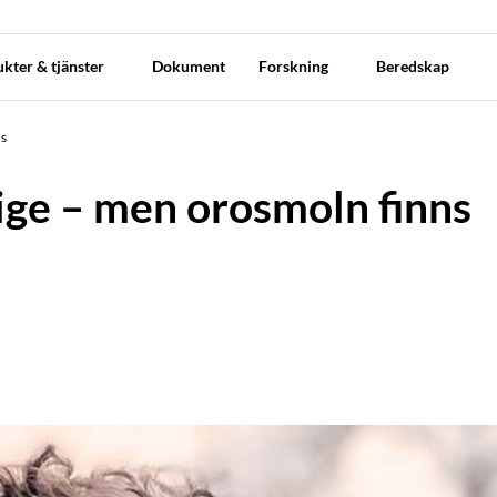
kter & tjänster
Dokument
Forskning
Beredskap
ns
rige – men orosmoln finns