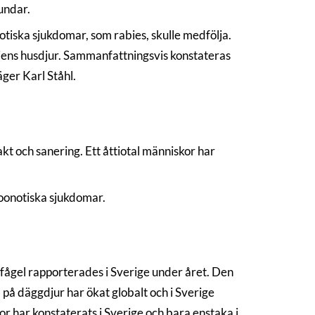
hundar.
notiska sjukdomar, som rabies, skulle medfölja.
iljens husdjur. Sammanfattningsvis konstateras
äger Karl Ståhl.
kt och sanering. Ett åttiotal människor har
zoonotiska sjukdomar.
mfågel rapporterades i Sverige under året. Den
på däggdjur har ökat globalt och i Sverige
or har konstaterats i Sverige och bara enstaka i