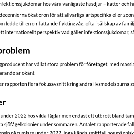
m infektionssjukdomar hos våra vanligaste husdjur – katter och 
decennierna ökat oron för att allvarliga artspecifika eller zoo
om ledde till en omfattande flyktingvåg, ofta i sällskap av fam
ett internationellt perspektiv vad gäller infektionssjukdomar, s
 problem
ggproducent har vållat stora problem för företaget, med massla
tfarande är okänt.
er rapporten flera fokusavsnitt kring andra livsmedelsburna 
er
n under 2022 hos vilda fåglar men endast ett utbrott bland ta
ra sjöfågelkolonier under sommaren. Antalet rapporterade fall 
gonsin på tumlare under 2022. Inga kända smittfall hos människ