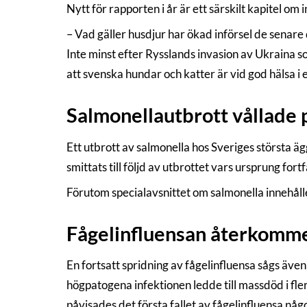
Nytt för rapporten i år är ett särskilt kapitel o
– Vad gäller husdjur har ökad införsel de senare 
Inte minst efter Rysslands invasion av Ukraina s
att svenska hundar och katter är vid god hälsa i 
Salmonellautbrott vållade
Ett utbrott av salmonella hos Sveriges största ä
smittats till följd av utbrottet vars ursprung for
Förutom specialavsnittet om salmonella innehåll
Fågelinfluensan återkomm
En fortsatt spridning av fågelinfluensa sågs äve
högpatogena infektionen ledde till massdöd i fle
påvisades det första fallet av fågelinfluensa nå