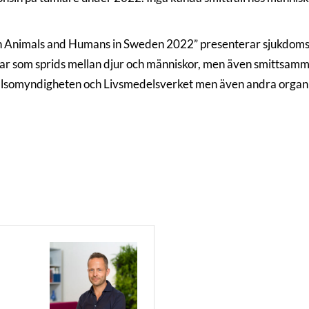
 in Animals and Humans in Sweden 2022” presenterar sjukdoms
omar som sprids mellan djur och människor, men även smittsa
lsomyndigheten och Livsmedelsverket men även andra organis