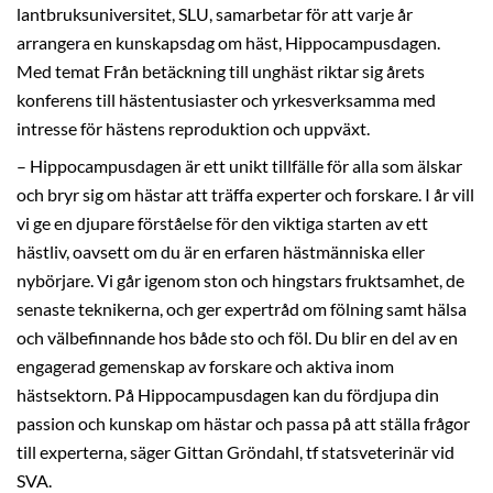
lantbruksuniversitet, SLU, samarbetar för att varje år
arrangera en kunskapsdag om häst, Hippocampusdagen.
Med temat Från betäckning till unghäst riktar sig årets
konferens till hästentusiaster och yrkesverksamma med
intresse för hästens reproduktion och uppväxt.
– Hippocampusdagen är ett unikt tillfälle för alla som älskar
och bryr sig om hästar att träffa experter och forskare. I år vill
vi ge en djupare förståelse för den viktiga starten av ett
hästliv, oavsett om du är en erfaren hästmänniska eller
nybörjare. Vi går igenom ston och hingstars fruktsamhet, de
senaste teknikerna, och ger expertråd om fölning samt hälsa
och välbefinnande hos både sto och föl. Du blir en del av en
engagerad gemenskap av forskare och aktiva inom
hästsektorn. På Hippocampusdagen kan du fördjupa din
passion och kunskap om hästar och passa på att ställa frågor
till experterna, säger Gittan Gröndahl, tf statsveterinär vid
SVA.