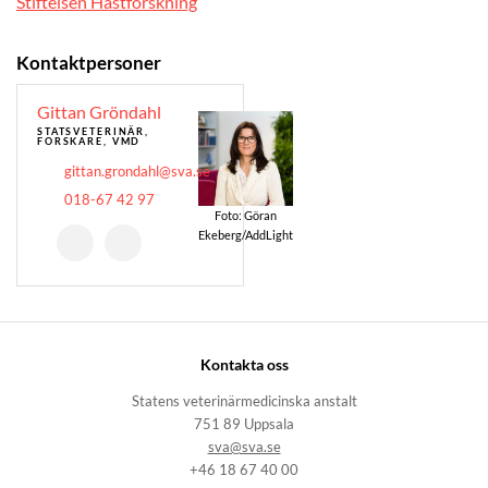
Stiftelsen Hästforskning
Kontaktpersoner
Gittan Gröndahl
STATSVETERINÄR,
FORSKARE, VMD
gittan.grondahl@sva.se
018-67 42 97
Foto: Göran
Ekeberg/AddLight
Kontakta oss
Statens veterinärmedicinska anstalt
751 89 Uppsala
sva@sva.se
+46 18 67 40 00