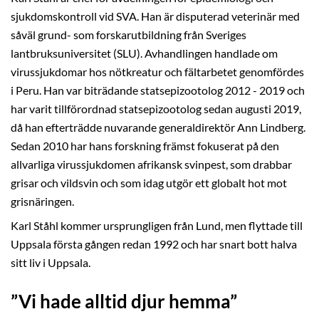
sjukdomskontroll vid SVA. Han är disputerad veterinär med
såväl grund- som forskarutbildning från Sveriges
lantbruksuniversitet (SLU). Avhandlingen handlade om
virussjukdomar hos nötkreatur och fältarbetet genomfördes
i Peru. Han var biträdande statsepizootolog 2012 - 2019 och
har varit tillförordnad statsepizootolog sedan augusti 2019,
då han efterträdde nuvarande generaldirektör Ann Lindberg.
Sedan 2010 har hans forskning främst fokuserat på den
allvarliga virussjukdomen afrikansk svinpest, som drabbar
grisar och vildsvin och som idag utgör ett globalt hot mot
grisnäringen.
Karl Ståhl kommer ursprungligen från Lund, men flyttade till
Uppsala första gången redan 1992 och har snart bott halva
sitt liv i Uppsala.
”Vi hade alltid djur hemma”