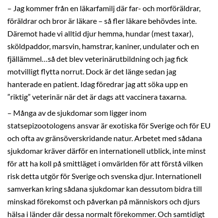
– Jag kommer från en läkarfamilj där far- och morföräldrar,
föräldrar och bror är läkare – så fler läkare behövdes inte.
Däremot hade vi alltid djur hemma, hundar (mest taxar),
sköldpaddor, marsvin, hamstrar, kaniner, undulater och en
fjällämmel…så det blev veterinärutbildning och jag fick
motvilligt flytta norrut. Dock är det länge sedan jag
hanterade en patient. Idag föredrar jag att söka upp en
”riktig” veterinär när det är dags att vaccinera taxarna.
– Många av de sjukdomar som ligger inom
statsepizootologens ansvar är exotiska för Sverige och för EU
och ofta av gränsöverskridande natur. Arbetet med sådana
sjukdomar kräver därför en internationell utblick, inte minst
för att ha koll på smittläget i omvärlden för att förstå vilken
risk detta utgör för Sverige och svenska djur. Internationell
samverkan kring sådana sjukdomar kan dessutom bidra till
minskad förekomst och påverkan på människors och djurs
hälsa i länder där dessa normalt förekommer. Och samtidigt