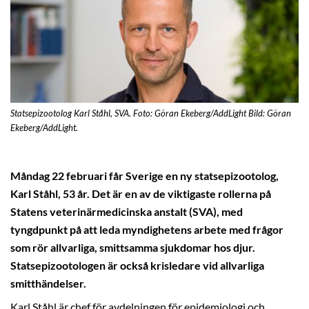
Statsepizootolog Karl Ståhl, SVA. Foto: Göran Ekeberg/AddLight Bild: Göran
Ekeberg/AddLight.
Måndag 22 februari får Sverige en ny statsepizootolog,
Karl Ståhl, 53 år. Det är en av de viktigaste rollerna på
Statens veterinärmedicinska anstalt (SVA), med
tyngdpunkt på att leda myndighetens arbete med frågor
som rör allvarliga, smittsamma sjukdomar hos djur.
Statsepizootologen är också krisledare vid allvarliga
smitthändelser.
Karl Ståhl är chef för avdelningen för epidemiologi och