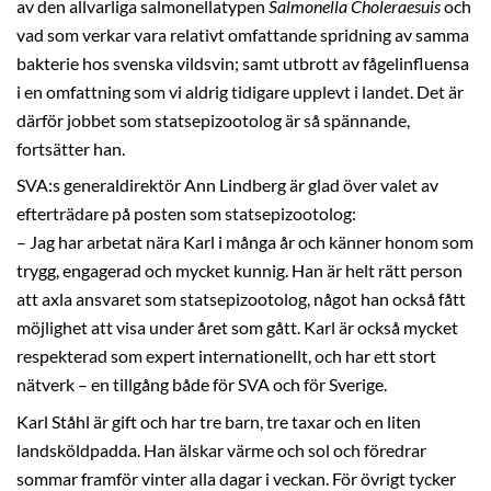
av den allvarliga salmonellatypen
Salmonella Choleraesuis
och
vad som verkar vara relativt omfattande spridning av samma
bakterie hos svenska vildsvin; samt utbrott av fågelinfluensa
i en omfattning som vi aldrig tidigare upplevt i landet. Det är
därför jobbet som statsepizootolog är så spännande,
fortsätter han.
SVA:s generaldirektör Ann Lindberg är glad över valet av
efterträdare på posten som statsepizootolog:
– Jag har arbetat nära Karl i många år och känner honom som
trygg, engagerad och mycket kunnig. Han är helt rätt person
att axla ansvaret som statsepizootolog, något han också fått
möjlighet att visa under året som gått. Karl är också mycket
respekterad som expert internationellt, och har ett stort
nätverk – en tillgång både för SVA och för Sverige.
Karl Ståhl är gift och har tre barn, tre taxar och en liten
landsköldpadda. Han älskar värme och sol och föredrar
sommar framför vinter alla dagar i veckan. För övrigt tycker