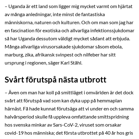
– Uganda är ett land som ligger mig mycket varmt om hjärtat
av många anledningar, inte minst de fantastiska
människorna, naturen och kulturen. Och om man som jag har
en fascination för exotiska och allvarliga infektionssjukdomar
så har Uganda dessutom väldigt mycket sådant att erbjuda.
Många allvarliga virusorsakade sjukdomar såsom ebola,
marburg, zika, afrikansk svinpest och nilfeber har sitt
ursprung i regionen, säger Karl Ståhl.
Svårt förutspå nästa utbrott
– Även om man har koll på smittläget i omvärlden är det dock
svårt att förutspå vad som kan dyka upp på hemmaplan
härnäst. Få hade kunnat förutsäga att vi under en och samma
halvårsperiod skulle få uppleva omfattande smittspridning
hos svenska minkar av Sars-CoV-2, viruset som orsakar
covid-19 hos människa; det första utbrottet på 40 år hos gris