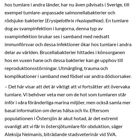
hos tumlare i andra länder, har nu även påvisats i Sverige, till
exempel tumlare-anpassade salmonellabakterier och
rödsjuke-bakterier (
Erysipelothrix rhusiopathiae
). En tumlare
dog av svampinfektion i lungorna, denna typ av
svampinfektion brukar ses i samband med nedsatt
immunförsvar och dessa infektioner ökar hos tumlare i andra
delar av världen. Brucellabakterier hittades i könsorganen
hos en vuxen hane och dessa bakterier kan ge upphov till
reproduktionsstörningar. Utmärgling, trauma och
komplikationer i samband med födsel var andra dödsorsaker.
– Det här visar att det är viktigt att vi fortsätter att övervaka
tumlare. Vi behöver veta mer om de hot som tumlaren står
inför i våra föränderliga marina miljöer, men också samla mer
basal information om deras hälsa och liv. Eftersom
populationen i Östersjön är akut hotad, är det extremt
ovanligt att vi får in östersjötumlare för obduktion, säger
Aleksija Neimanis, biträdande stadsveterinär vid SVA.