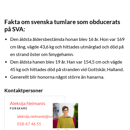
Fakta om svenska tumlare som obducerats
på SVA:
Den äldsta åldersbestämda honan blev 16 år. Hon var 169
cm lång, vägde 43,6 kg och hittades utmärglad och död på
en strand öster om Smygehamn.
Den äldsta hanen blev 19 år. Han var 154,5 cm och vägde
45 kg och hittades död på stranden vid Gottskär, Halland.
Generellt blir honorna något större än hanarna.
Kontaktpersoner
Aleksija Neimanis
FORSKARE
aleksija.neimanis@sva.se
018-67 46 55