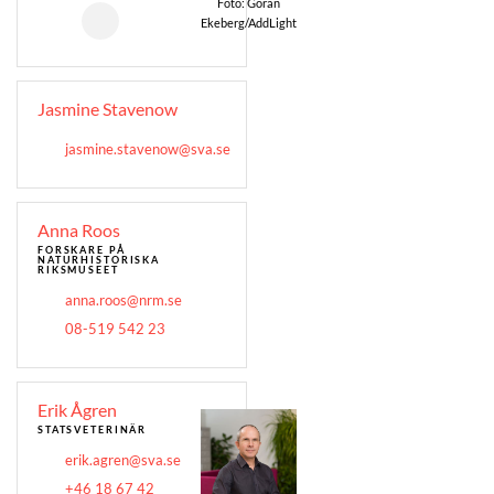
Foto: Göran
Ekeberg/AddLight
Jasmine Stavenow
jasmine.stavenow@sva.se
Anna Roos
FORSKARE
PÅ
NATURHISTORISKA
RIKSMUSEET
anna.roos@nrm.se
08-519 542 23
Erik Ågren
STATSVETERINÄR
erik.agren@sva.se
+46 18 67 42