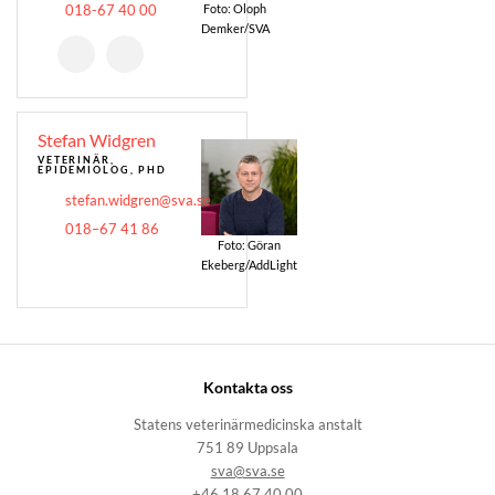
018-67 40 00
Foto: Oloph
Demker/SVA
Stefan Widgren
VETERINÄR,
EPIDEMIOLOG, PHD
stefan.widgren@sva.se
018–67 41 86
Foto: Göran
Ekeberg/AddLight
Kontakta oss
Statens veterinärmedicinska anstalt
751 89 Uppsala
sva@sva.se
+46 18 67 40 00