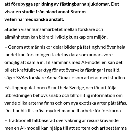
att förebygga spridning av fästingburna sjukdomar. Det
visar en studie från bland annat Statens
veterinärmedicinska anstalt.
Studien visar hur samarbetet mellan forskare och
allmänheten kan bidra till viktig kunskap om miljön.
– Genom att människor delar bilder på fästingfynd över hela
landet kan forskningen ta del av data som annars vore
omöjlig att samla in. Tillsammans med AI-modellen kan det
bli ett kraftfullt verktyg för att övervaka fästingar i realtid,
säger SVA:s forskare Anna Omazic som arbetat med studien.
Fästingpopulationen ökar i hela Sverige, och för att följa
utbredningen behövs snabb och tillförlitlig information om
var de olika arterna finns och om nya exotiska arter påträffas.
Det har hittills krävt mycket manuellt arbete för forskarna.
– Traditionell fältbaserad övervakning är resurskrävande,
men en AI-modell kan hjälpa till att sortera och artbestämma