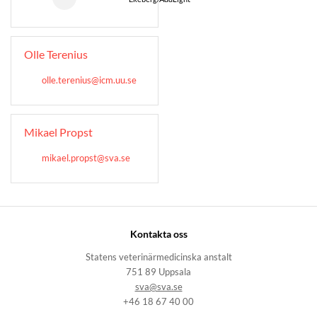
Olle Terenius
olle.terenius@icm.uu.se
Mikael Propst
mikael.propst@sva.se
Kontakta oss
Statens veterinärmedicinska anstalt
751 89 Uppsala
sva@sva.se
+46 18 67 40 00