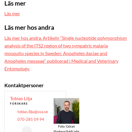
Läs mer
Läs mer
Läs mer hos andra
Läs mer hos andra. Artikeln “Single nucleotide polymorphism
analysis of the ITS2 region of two sympatric malaria
mosquito species in Sweden: Anopheles daciae and
Anopheles messeae” publicerad i Medical and Veterinary
Entomology.
Kontaktpersoner
Tobias Lilja
FORSKARE
tobias.lilja@sva.se
070-285 09 94
Foto: Göran
Ekeberg/AddLight