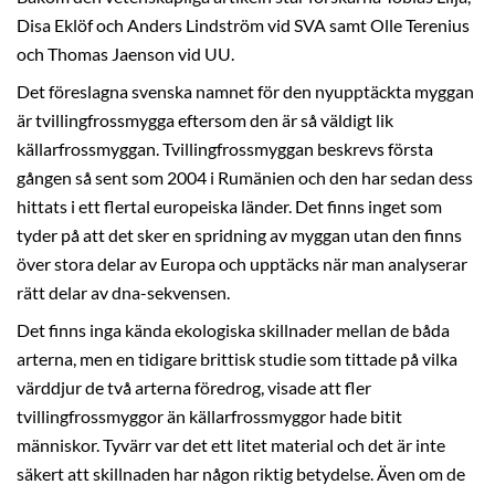
Disa Eklöf och Anders Lindström vid SVA samt Olle Terenius
och Thomas Jaenson vid UU.
Det föreslagna svenska namnet för den nyupptäckta myggan
är tvillingfrossmygga eftersom den är så väldigt lik
källarfrossmyggan. Tvillingfrossmyggan beskrevs första
gången så sent som 2004 i Rumänien och den har sedan dess
hittats i ett flertal europeiska länder. Det finns inget som
tyder på att det sker en spridning av myggan utan den finns
över stora delar av Europa och upptäcks när man analyserar
rätt delar av dna-sekvensen.
Det finns inga kända ekologiska skillnader mellan de båda
arterna, men en tidigare brittisk studie som tittade på vilka
värddjur de två arterna föredrog, visade att fler
tvillingfrossmyggor än källarfrossmyggor hade bitit
människor. Tyvärr var det ett litet material och det är inte
säkert att skillnaden har någon riktig betydelse. Även om de