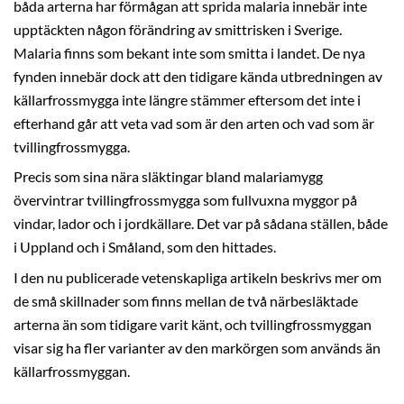
båda arterna har förmågan att sprida malaria innebär inte
upptäckten någon förändring av smittrisken i Sverige.
Malaria finns som bekant inte som smitta i landet. De nya
fynden innebär dock att den tidigare kända utbredningen av
källarfrossmygga inte längre stämmer eftersom det inte i
efterhand går att veta vad som är den arten och vad som är
tvillingfrossmygga.
Precis som sina nära släktingar bland malariamygg
övervintrar tvillingfrossmygga som fullvuxna myggor på
vindar, lador och i jordkällare. Det var på sådana ställen, både
i Uppland och i Småland, som den hittades.
I den nu publicerade vetenskapliga artikeln beskrivs mer om
de små skillnader som finns mellan de två närbesläktade
arterna än som tidigare varit känt, och tvillingfrossmyggan
visar sig ha fler varianter av den markörgen som används än
källarfrossmyggan.