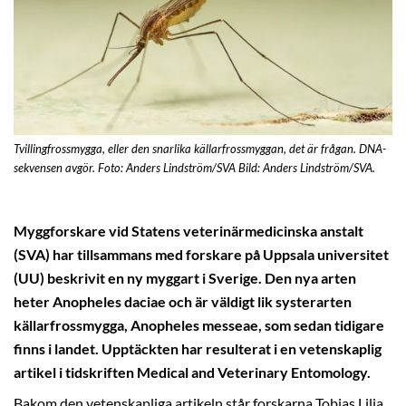
Tvillingfrossmygga, eller den snarlika källarfrossmyggan, det är frågan. DNA-
sekvensen avgör. Foto: Anders Lindström/SVA Bild: Anders Lindström/SVA.
Myggforskare vid Statens veterinärmedicinska anstalt
(SVA) har tillsammans med forskare på Uppsala universitet
(UU) beskrivit en ny myggart i Sverige. Den nya arten
heter Anopheles daciae och är väldigt lik systerarten
källarfrossmygga, Anopheles messeae, som sedan tidigare
finns i landet. Upptäckten har resulterat i en vetenskaplig
artikel i tidskriften Medical and Veterinary Entomology.
Bakom den vetenskapliga artikeln står forskarna Tobias Lilja,