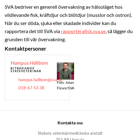
SVA bedriver en generell övervakning av hälsoläget hos
vildlevande fisk, kräftdjur och blötdjur (musslor och ostron).
När du ser döda, sjuka eller skadade individer kan du
rapportera det till SVA via
rapporterafisk.sva.se
, så lägger du
grunden till vår övervakning.
Kontaktpersoner
Hampus Hällbom
BITRÄDANDE
STATSVETERINÄR
hampus.hallbom@sva.se
Foto: Jonas
018-67 43 38
Förare/SVA
Kontakta oss
Statens veterinärmedicinska anstalt
751 89 Uppsala