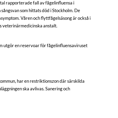
tal rapporterade fall av fågelinfluensa i
en sångsvan som hittats död i Stockholm. De
asymptom. Våren och flyttfågelsäsong är också i
s veterinärmedicinska anstalt.
m utgör en reservoar för fågelinfluensaviruset
kommun, har en restriktionszon där särskilda
nläggningen ska avlivas. Sanering och