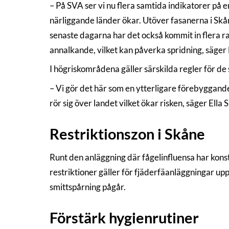
– På SVA ser vi nu flera samtida indikatorer på en
närliggande länder ökar. Utöver fasanerna i Skåne
senaste dagarna har det också kommit in flera r
annalkande, vilket kan påverka spridning, säge
I högriskområdena gäller särskilda regler för de 
– Vi gör det här som en ytterligare förebyggande
rör sig över landet vilket ökar risken, säger El
Restriktionszon i Skåne
Runt den anläggning där fågelinfluensa har kons
restriktioner gäller för fjäderfäanläggningar up
smittspårning pågår.
Förstärk hygienrutiner