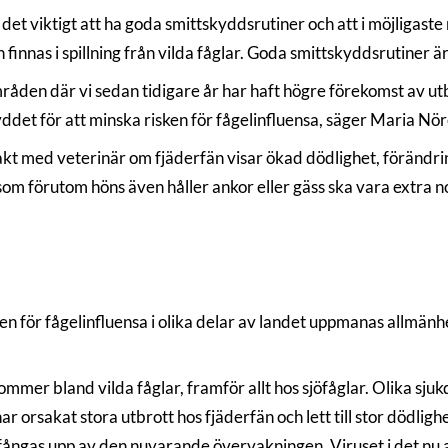
 är det viktigt att ha goda smittskyddsrutiner och att i möjliga
an finnas i spillning från vilda fåglar. Goda smittskyddsrutiner ä
den där vi sedan tidigare år har haft högre förekomst av utb
yddet för att minska risken för fågelinfluensa, säger Maria N
 med veterinär om fjäderfän visar ökad dödlighet, förändring
som förutom höns även håller ankor eller gäss ska vara extra n
n för fågelinfluensa i olika delar av landet uppmanas allmänh
ommer bland vilda fåglar, framför allt hos sjöfåglar. Olika sj
ar orsakat stora utbrott hos fjäderfän och lett till stor dödlighe
e fångas upp av den nuvarande övervakningen. Viruset i det nu 