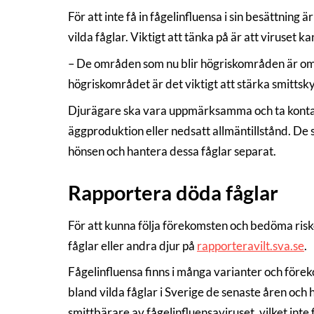
För att inte få in fågelinfluensa i sin besättning
vilda fåglar. Viktigt att tänka på är att viruset k
– De områden som nu blir högriskområden är områ
högriskområdet är det viktigt att stärka smittsk
Djurägare ska vara uppmärksamma och ta kontakt
äggproduktion eller nedsatt allmäntillstånd. De 
hönsen och hantera dessa fåglar separat.
Rapportera döda fåglar
För att kunna följa förekomsten och bedöma riske
fåglar eller andra djur på
rapporteravilt.sva.se
.
Fågelinfluensa finns i många varianter och förek
bland vilda fåglar i Sverige de senaste åren och h
smittbärare av fågelinfluensaviruset, vilket int