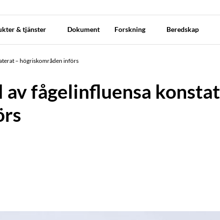
kter & tjänster
Dokument
Forskning
Beredskap
taterat – högriskområden införs
l av fågelinfluensa konstat
örs