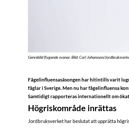
Genrebild flygande svanar. Bild: Carl Johansson/Jordbruksverke
Fågelinfluensasäsongen har hitintills varit lu
fåglar i Sverige. Men nu har fågelinfluensa ko
Samtidigt rapporteras internationellt om ökat a
Högriskområde inrättas
Jordbruksverket har beslutat att upprätta högris