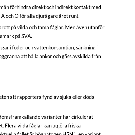
ste mån förhindra direkt och indirekt kontakt med
r A och O för alla djurägare året runt.
rott på vilda och tama fåglar. Men även utanför
öremark på SVA.
ar i foder och vattenkonsumtion, sänkning i
oggranna att hålla ankor och gäss avskilda från
eten att rapportera fynd av sjuka eller döda
ukdomsframkallande varianter har cirkulerat
t. Flera vilda fåglar kan utgöra friska
aktuella fallet är högpatogen H5N1, en variant