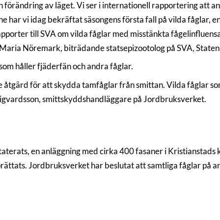
 förändring av läget. Vi ser i internationell rapportering att an
 har vi idag bekräftat säsongens första fall på vilda fåglar, 
apporter till SVA om vilda fåglar med misstänkta fågelinfluens
r Maria Nöremark, biträdande statsepizootolog på SVA, Staten
som håller fjäderfän och andra fåglar.
 åtgärd för att skydda tamfåglar från smittan. Vilda fåglar so
la Sigvardsson, smittskyddshandläggare på Jordbruksverket.
taterats, en anläggning med cirka 400 fasaner i Kristianstads 
prättats. Jordbruksverket har beslutat att samtliga fåglar på a